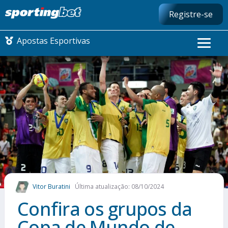
Registre-se
Apostas Esportivas
CONMEBOL LIBERTADORES
FUTEBOL NACIONAL
FUTEBOL INTERNACIONAL
COMO APOSTAR
Vitor Buratini
Última atualização: 08/10/2024
MAIS ESPORTES
Confira os grupos da
Copa de Mundo de