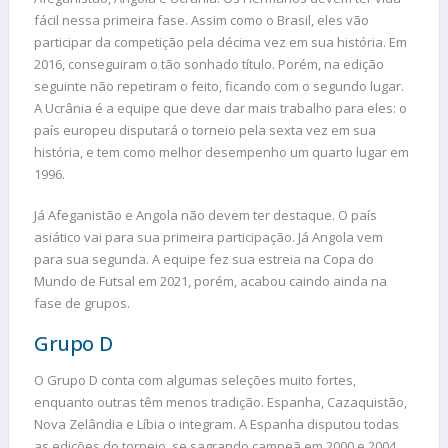
fácil nessa primeira fase. Assim como o Brasil, eles vão
participar da competição pela décima vez em sua história. Em
2016, conseguiram o tão sonhado título. Porém, na edição
seguinte não repetiram o feito, ficando com o segundo lugar.
A Ucrânia é a equipe que deve dar mais trabalho para eles: o
país europeu disputará o torneio pela sexta vez em sua
história, e tem como melhor desempenho um quarto lugar em
1996.
Já Afeganistão e Angola não devem ter destaque. O país
asiático vai para sua primeira participação. Já Angola vem
para sua segunda. A equipe fez sua estreia na Copa do
Mundo de Futsal em 2021, porém, acabou caindo ainda na
fase de grupos.
Grupo D
O Grupo D conta com algumas seleções muito fortes,
enquanto outras têm menos tradição. Espanha, Cazaquistão,
Nova Zelândia e Líbia o integram. A Espanha disputou todas
as edições do torneio, se sagrando campeã em 2000 e 2004.