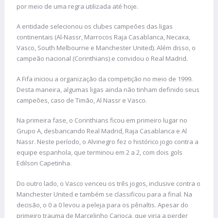
por meio de uma regra utilizada até hoje.
A entidade selecionou os clubes campeões das ligas
continentais (Al-Nassr, Marrocos Raja Casablanca, Necaxa,
Vasco, South Melbourne e Manchester United). Além disso, o
campeão nacional (Corinthians) e convidou o Real Madrid.
A Fifa iniciou a organização da competição no meio de 1999.
Desta maneira, algumas ligas ainda não tinham definido seus
campeões, caso de Timão, Al Nassr e Vasco.
Na primeira fase, o Corinthians ficou em primeiro lugar no
Grupo A, desbancando Real Madrid, Raja Casablanca e Al
Nassr. Neste período, o Alvinegro fez o histórico jogo contra a
equipe espanhola, que terminou em 2 a 2, com dois gols
Edilson Capetinha.
Do outro lado, o Vasco venceu os três jogos, inclusive contra o
Manchester United e também se classificou para a final. Na
decisão, o 0 a 0 levou a peleja para os pênaltis. Apesar do
primeiro trauma de Marcelinho Carioca, que viria a perder