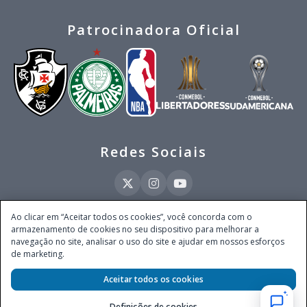
Patrocinadora Oficial
Redes Sociais
Ao clicar em “Aceitar todos os cookies”, você concorda com o
armazenamento de cookies no seu dispositivo para melhorar a
Este site é operado pela Ventmear Brasil LTDA (CNPJ 52.868.380/0001-84), com
navegação no site, analisar o uso do site e ajudar em nossos esforços
endereço na Avenida Brigadeiro Faria Lima, nº 4.055, 3º andar, Itaim Bibi, no
de marketing.
Município de São Paulo, Estado de São Paulo, CEP 04538-133, Brasil - empresa
autorizada a operar apostas de quota fixa em todo território nacional pela
Aceitar todos os cookies
Secretaria de Prêmios e Apostas do Ministério da Fazenda, conforme Portaria nº
247, de 07.02.2025, publicada no DOU em 11.2.2025.
Definições de cookies