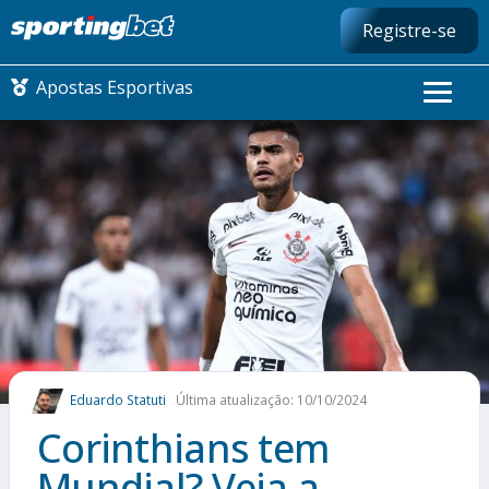
Registre-se
Apostas Esportivas
CONMEBOL LIBERTADORES
FUTEBOL NACIONAL
FUTEBOL INTERNACIONAL
COMO APOSTAR
Eduardo Statuti
Última atualização: 10/10/2024
MAIS ESPORTES
Corinthians tem
Mundial? Veja a