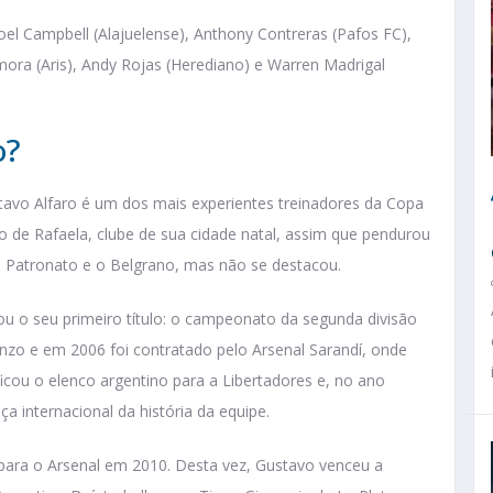
el Campbell (Alajuelense), Anthony Contreras (Pafos FC),
mora (Aris), Andy Rojas (Herediano) e Warren Madrigal
o?
avo Alfaro é um dos mais experientes treinadores da Copa
co de Rafaela, clube de sua cidade natal, assim que pendurou
 Patronato e o Belgrano, mas não se destacou.
ou o seu primeiro título: o campeonato da segunda divisão
enzo e em 2006 foi contratado pelo Arsenal Sarandí, onde
ficou o elenco argentino para a Libertadores e, no ano
a internacional da história da equipe.
r para o Arsenal em 2010. Desta vez, Gustavo venceu a