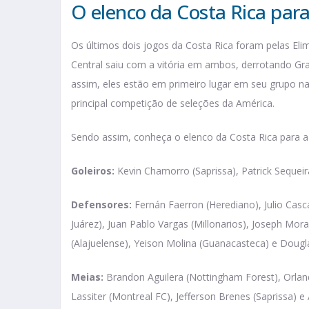
O elenco da Costa Rica par
Os últimos dois jogos da Costa Rica foram pelas El
Central saiu com a vitória em ambos, derrotando Gra
assim, eles estão em primeiro lugar em seu grupo nas
principal competição de seleções da América.
Sendo assim, conheça o elenco da Costa Rica para 
Goleiros:
Kevin Chamorro (Saprissa), Patrick Sequeira
Defensores:
Fernán Faerron (Herediano), Julio Casca
Juárez), Juan Pablo Vargas (Millonarios), Joseph Mora
(Alajuelense), Yeison Molina (Guanacasteca) e Dougla
Meias:
Brandon Aguilera (Nottingham Forest), Orland
Lassiter (Montreal FC), Jefferson Brenes (Saprissa) e