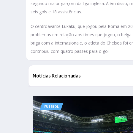
segundo maior garçom da liga inglesa. Além disso,
seis gols e 18 assistências.
O centroavante Lukaku, que jogou pela Roma em 202
problemas em relação aos times que jogou, o belga 
briga com a Internazionale, o atleta do Chelsea foi 
contribuiu com quatro passes para o gol.
Notícias Relacionadas
FUTEBOL