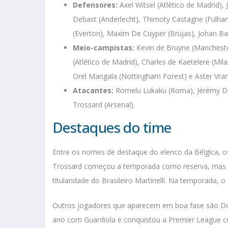
Defensores:
Axel Witsel (Atlético de Madrid)
Debast (Anderlecht), Thimoty Castagne (Ful
(Everton), Maxim De Cuyper (Brujas), Johan B
Meio-campistas:
Kevin de Bruyne (Mancheste
(Atlético de Madrid), Charles de Kaetelere (Mila
Orel Mangala (Nottingham Forest) e Aster Vran
Atacantes:
Romelu Lukaku (Roma), Jérémy Dok
Trossard (Arsenal).
Destaques do time
Entre os nomes de destaque do elenco da Bélgica, os
Trossard começou a temporada como reserva, mas fo
titularidade do Brasileiro Martinelli. Na temporada, 
Outros jogadores que aparecem em boa fase são Do
ano com Guardiola e conquistou a Premier League com