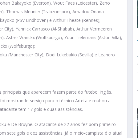
, Johan Bakayoko (Everton), Wout Faes (Leicester), Zeno
ham), Thomas Meunier (Trabzonspor), Amadou Onana
akayoko (PSV Eindhoven) e Arthur Theate (Rennes);
r City), Yannick Carrasco (Al-Shabab), Arthur Vermeeren
n), Astrer Vranckx (Wolfsburgo), Youri Tielemans (Aston Villa),
ckx (Wolfsburgo);
u (Manchester City), Dodi Lukebakio (Sevilla) e Leandro
 principais que aparecem fazem parte do futebol inglês.
i mostrando serviço para o técnico Arteta e roubou a
o atacante tem 17 gols e duas assistências.
ku e De Bruyne. O atacante de 22 anos fez bom primeiro
 sete gols e dez assistências. Já o meio-campista é o atual