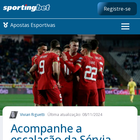
Registre-se
Apostas Esportivas
CONMEBOL LIBERTADORES
FUTEBOL NACIONAL
FUTEBOL INTERNACIONAL
COMO APOSTAR
Vivian Riguetti
Última atualização: 08/11/2024
MAIS ESPORTES
Acompanhe a
escalação da Sérvia