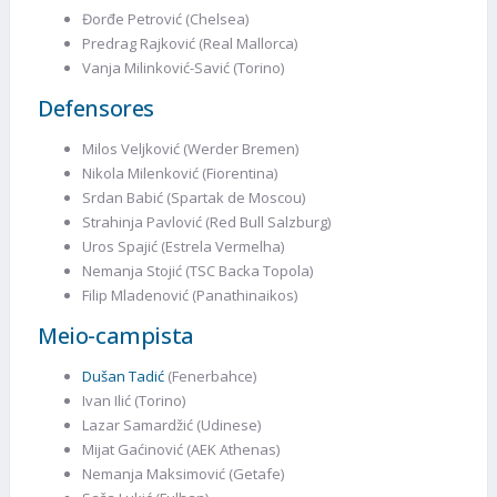
Đorđe Petrović (Chelsea)
Predrag Rajković (Real Mallorca)
Vanja Milinković-Savić (Torino)
Defensores
Milos Veljković (Werder Bremen)
Nikola Milenković (Fiorentina)
Srdan Babić (Spartak de Moscou)
Strahinja Pavlović (Red Bull Salzburg)
Uros Spajić (Estrela Vermelha)
Nemanja Stojić (TSC Backa Topola)
Filip Mladenović (Panathinaikos)
Meio-campista
Dušan Tadić
(Fenerbahce)
Ivan Ilić (Torino)
Lazar Samardžić (Udinese)
Mijat Gaćinović (AEK Athenas)
Nemanja Maksimović (Getafe)