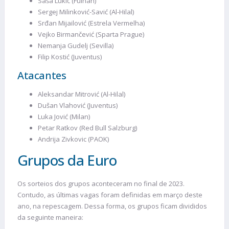
Saša Lukić (Fulhan)
Sergej Milinković-Savić (Al-Hilal)
Srđan Mijailović (Estrela Vermelha)
Vejko Birmančević (Sparta Prague)
Nemanja Gudelj (Sevilla)
Filip Kostić (Juventus)
Atacantes
Aleksandar Mitrović (Al-Hilal)
Dušan Vlahović (Juventus)
Luka Jović (Milan)
Petar Ratkov (Red Bull Salzburg)
Andrija Zivkovic (PAOK)
Grupos da Euro
Os sorteios dos grupos aconteceram no final de 2023.
Contudo, as últimas vagas foram definidas em março deste
ano, na repescagem. Dessa forma, os grupos ficam divididos
da seguinte maneira: