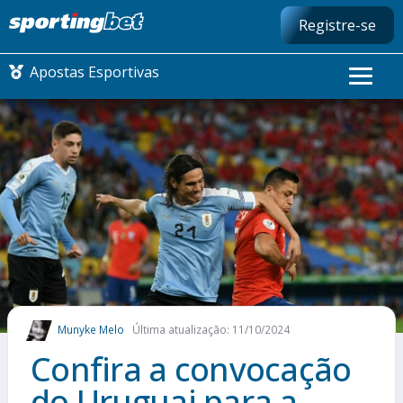
Registre-se
Apostas Esportivas
CONMEBOL LIBERTADORES
FUTEBOL NACIONAL
FUTEBOL INTERNACIONAL
COMO APOSTAR
Munyke Melo
Última atualização: 11/10/2024
MAIS ESPORTES
Confira a convocação
do Uruguai para a