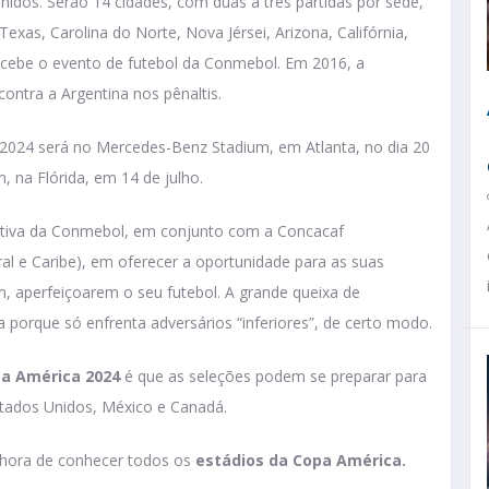
idos. Serão 14 cidades, com duas a três partidas por sede,
Texas, Carolina do Norte, Nova Jérsei, Arizona, Califórnia,
ecebe o evento de futebol da Conmebol. Em 2016, a
contra a Argentina nos pênaltis.
 2024 será no Mercedes-Benz Stadium, em Atlanta, no dia 20
, na Flórida, em 14 de julho.
ciativa da Conmebol, em conjunto com a Concacaf
ral e Caribe), em oferecer a oportunidade para as suas
m, aperfeiçoarem o seu futebol. A grande queixa de
 porque só enfrenta adversários “inferiores”, de certo modo.
a América 2024
é que as seleções podem se preparar para
tados Unidos, México e Canadá.
é hora de conhecer todos os
estádios da Copa América.