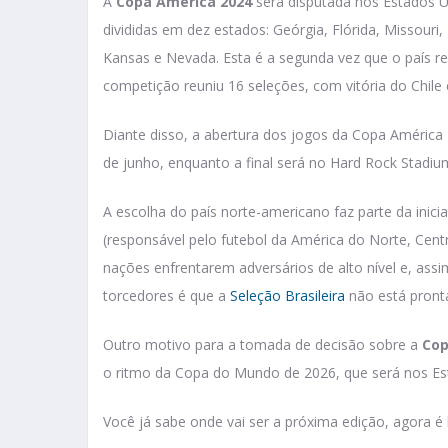
A
Copa América 2024
será disputada nos Estados Un
divididas em dez estados: Geórgia, Flórida, Missouri, 
Kansas e Nevada. Esta é a segunda vez que o país r
competição reuniu 16 seleções, com vitória do Chile 
Diante disso, a abertura dos jogos da Copa América
de junho, enquanto a final será no Hard Rock Stadium
A escolha do país norte-americano faz parte da ini
(responsável pelo futebol da América do Norte, Cent
nações enfrentarem adversários de alto nível e, assi
torcedores é que a
Seleção Brasileira
não está pronta
Outro motivo para a tomada de decisão sobre a
Cop
o ritmo da Copa do Mundo de 2026, que será nos Es
Você já sabe onde vai ser a próxima edição, agora 