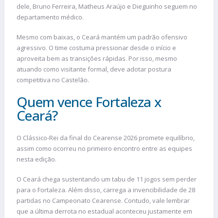
dele, Bruno Ferreira, Matheus Araújo e Dieguinho seguem no
departamento médico.
Mesmo com baixas, o Ceará mantém um padrão ofensivo
agressivo. O time costuma pressionar desde o início e
aproveita bem as transições rápidas. Por isso, mesmo
atuando como visitante formal, deve adotar postura
competitiva no Castelão.
Quem vence Fortaleza x
Ceará?
O Clássico-Rei da final do Cearense 2026 promete equilíbrio,
assim como ocorreu no primeiro encontro entre as equipes
nesta edição.
O Ceará chega sustentando um tabu de 11 jogos sem perder
para o Fortaleza. Além disso, carrega a invencibilidade de 28
partidas no Campeonato Cearense. Contudo, vale lembrar
que a última derrota no estadual aconteceu justamente em