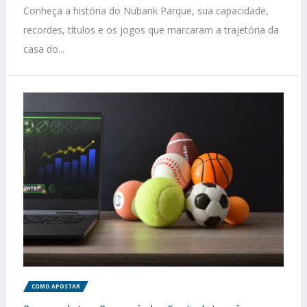
Conheça a história do Nubank Parque, sua capacidade,
recordes, títulos e os jogos que marcaram a trajetória da
casa do...
COMO APOSTAR