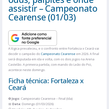
assistir – Campeonato
Cearense (01/03)
A lógica prevaleceu, e o confronto entre Fortaleza x Ceará vai
decidir o campeão do
Campeonato Cearense
em 2026. A final
será disputada em ida e volta, com os dois jogos na Arena
Castelão. A primeira partida, com mando do Leão do Pici,
acontece neste domingo.
Ficha técnica: Fortaleza x
Ceará
⚽
Jogo:
Campeonato Cearense – Final (Ida)
📅
Data:
Domingo (01/03/2026)