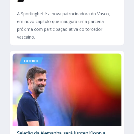
A Sportingbet é a nova patrocinadora do Vasco,
em novo capítulo que inaugura uma parceria
próxima com participação ativa do torcedor
vascaíno.
FUTEBOL
Seleção da Alemanha: será Jürgen Klopp a