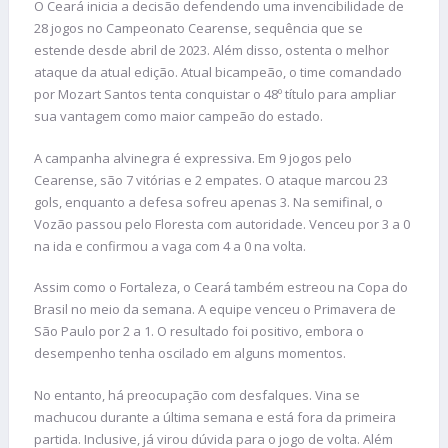
O Ceará inicia a decisão defendendo uma invencibilidade de
28 jogos no Campeonato Cearense, sequência que se
estende desde abril de 2023. Além disso, ostenta o melhor
ataque da atual edição. Atual bicampeão, o time comandado
por Mozart Santos tenta conquistar o 48º título para ampliar
sua vantagem como maior campeão do estado.
A campanha alvinegra é expressiva. Em 9 jogos pelo
Cearense, são 7 vitórias e 2 empates. O ataque marcou 23
gols, enquanto a defesa sofreu apenas 3. Na semifinal, o
Vozão passou pelo Floresta com autoridade. Venceu por 3 a 0
na ida e confirmou a vaga com 4 a 0 na volta.
Assim como o Fortaleza, o Ceará também estreou na Copa do
Brasil no meio da semana. A equipe venceu o Primavera de
São Paulo por 2 a 1. O resultado foi positivo, embora o
desempenho tenha oscilado em alguns momentos.
No entanto, há preocupação com desfalques. Vina se
machucou durante a última semana e está fora da primeira
partida. Inclusive, já virou dúvida para o jogo de volta. Além