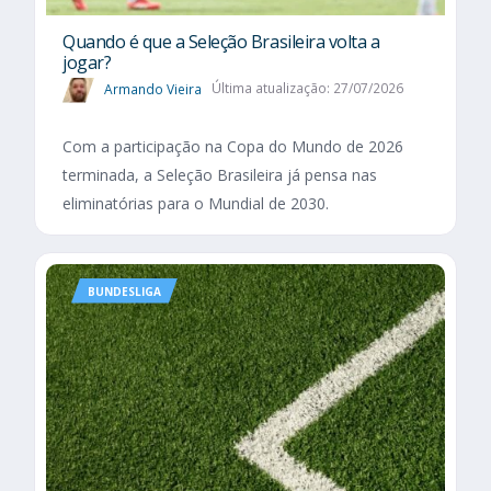
Quando é que a Seleção Brasileira volta a
jogar?
Armando Vieira
Última atualização: 27/07/2026
Com a participação na Copa do Mundo de 2026
terminada, a Seleção Brasileira já pensa nas
eliminatórias para o Mundial de 2030.
BUNDESLIGA