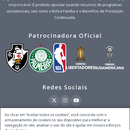
responsável
. É proibido apostar usando recursos de programas
assistenciais, tais como o Bolsa Família e o Benefício de Prestação
Continuada.
Patrocinadora Oficial
Redes Sociais
Ao clicar em “Aceitar todos os cookies”, você concorda com o
armazenamento de cookies no seu dispositivo para melhorar a
Este site é operado pela Ventmear Brasil LTDA (CNPJ 52.868.380/0001-84), com
navegação no site, analisar o uso do site e ajudar em nossos esforços
endereço na Avenida Brigadeiro Faria Lima, nº 4.055, 3º andar, Itaim Bibi, no