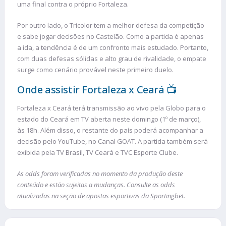
uma final contra o próprio Fortaleza.
Por outro lado, o Tricolor tem a melhor defesa da competição
e sabe jogar decisões no Castelão. Como a partida é apenas
a ida, a tendência é de um confronto mais estudado. Portanto,
com duas defesas sólidas e alto grau de rivalidade, o empate
surge como cenário provável neste primeiro duelo.
Onde assistir Fortaleza x Ceará 📺
Fortaleza x Ceará terá transmissão ao vivo pela Globo para o
estado do Ceará em TV aberta neste domingo (1º de março),
às 18h. Além disso, o restante do país poderá acompanhar a
decisão pelo YouTube, no Canal GOAT. A partida também será
exibida pela TV Brasil, TV Ceará e TVC Esporte Clube.
As odds foram verificadas no momento da produção deste
conteúdo e estão sujeitas a mudanças. Consulte as odds
atualizadas na seção de apostas esportivas da Sportingbet.