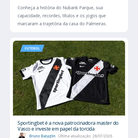
Conheça a história do Nubank Parque, sua
capacidade, recordes, títulos e os jogos que
marcaram a trajetória da casa do Palmeiras.
FUTEBOL
Sportingbet é a nova patrocinadora master do
Vasco e investe em papel da torcida
Bruno Bataglin
Última atualização: 28/07/2026