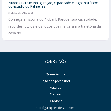
Nubank Parque: inauguração, capacidade e jogos históricos
do estádio do Palmeiras
5 DE AGOSTO DE 2026
Conheça a história do Nubank Parque, sua capacidade,
recordes, títulos e os jogos que marcaram a trajetória da
casa do...
SOBRE NÓS
Quem Somos
Logo da Sportingbet
Autores
Contato
Ouvidoria
Configurações de Cookies