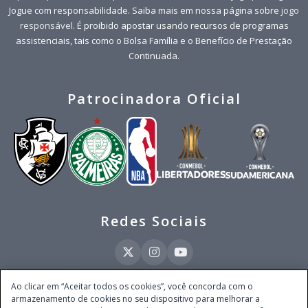
Jogue com responsabilidade. Saiba mais em nossa página sobre
jogo
responsável
. É proibido apostar usando recursos de programas
assistenciais, tais como o Bolsa Família e o Benefício de Prestação
Continuada.
Patrocinadora Oficial
Redes Sociais
Ao clicar em “Aceitar todos os cookies”, você concorda com o
armazenamento de cookies no seu dispositivo para melhorar a
Este site é operado pela Ventmear Brasil LTDA (CNPJ 52.868.380/0001-84), com