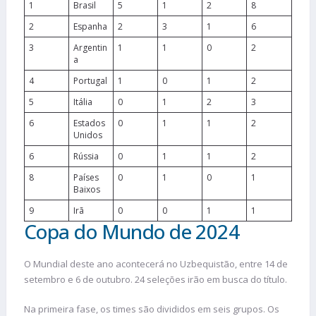
1
Brasil
5
1
2
8
2
Espanha
2
3
1
6
3
Argentin
1
1
0
2
a
4
Portugal
1
0
1
2
5
Itália
0
1
2
3
6
Estados
0
1
1
2
Unidos
6
Rússia
0
1
1
2
8
Países
0
1
0
1
Baixos
9
Irã
0
0
1
1
Copa do Mundo de 2024
O Mundial deste ano acontecerá no Uzbequistão, entre 14 de
setembro e 6 de outubro. 24 seleções irão em busca do título.
Na primeira fase, os times são divididos em seis grupos. Os