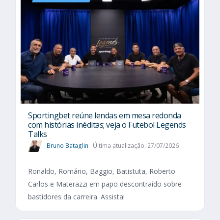
Sportingbet reúne lendas em mesa redonda
com histórias inéditas; veja o Futebol Legends
Talks
Bruno Bataglin
Última atualização: 27/07/2026
Ronaldo, Romário, Baggio, Batistuta, Roberto
Carlos e Materazzi em papo descontraído sobre
bastidores da carreira. Assista!