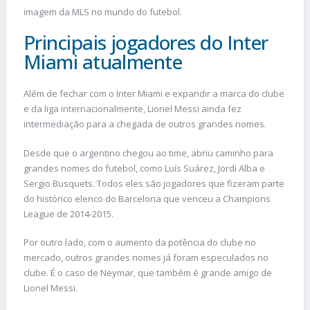
imagem da MLS no mundo do futebol.
Principais jogadores do Inter
Miami atualmente
Além de fechar com o Inter Miami e expandir a marca do clube
e da liga internacionalmente, Lionel Messi ainda fez
intermediação para a chegada de outros grandes nomes.
Desde que o argentino chegou ao time, abriu caminho para
grandes nomes do futebol, como Luís Suárez, Jordi Alba e
Sergio Busquets. Todos eles são jogadores que fizeram parte
do histórico elenco do Barcelona que venceu a Champions
League de 2014-2015.
Por outro lado, com o aumento da potência do clube no
mercado, outros grandes nomes já foram especulados no
clube. É o caso de Neymar, que também é grande amigo de
Lionel Messi.