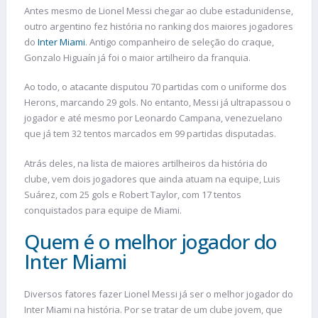
Antes mesmo de Lionel Messi chegar ao clube estadunidense,
outro argentino fez história no ranking dos maiores jogadores
do
Inter Miami
. Antigo companheiro de seleção do craque,
Gonzalo Higuaín já foi o maior artilheiro da franquia.
Ao todo, o atacante disputou 70 partidas com o uniforme dos
Herons, marcando 29 gols. No entanto, Messi já ultrapassou o
jogador e até mesmo por Leonardo Campana, venezuelano
que já tem 32 tentos marcados em 99 partidas disputadas.
Atrás deles, na lista de maiores artilheiros da história do
clube, vem dois jogadores que ainda atuam na equipe, Luis
Suárez, com 25 gols e Robert Taylor, com 17 tentos
conquistados para equipe de Miami.
Quem é o melhor jogador do
Inter Miami
Diversos fatores fazer Lionel Messi já ser o melhor jogador do
Inter Miami na história. Por se tratar de um clube jovem, que