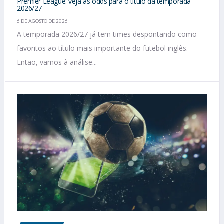
Premier League: veja as odds para o título da temporada
2026/27
6 DE AGOSTO DE 2026
A temporada 2026/27 já tem times despontando como
favoritos ao título mais importante do futebol inglês.
Então, vamos à análise...