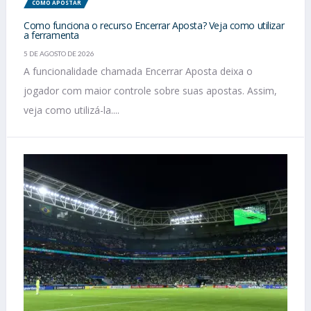
COMO APOSTAR
Como funciona o recurso Encerrar Aposta? Veja como utilizar
a ferramenta
5 DE AGOSTO DE 2026
A funcionalidade chamada Encerrar Aposta deixa o
jogador com maior controle sobre suas apostas. Assim,
veja como utilizá-la....