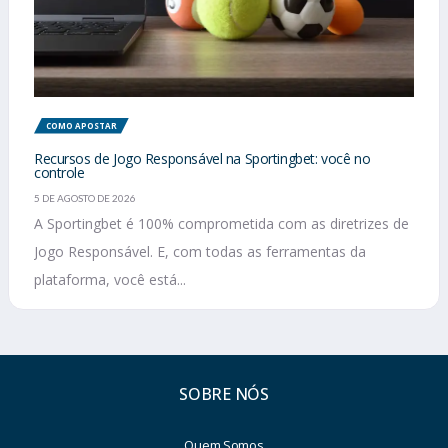
COMO APOSTAR
Recursos de Jogo Responsável na Sportingbet: você no
controle
5 DE AGOSTO DE 2026
A Sportingbet é 100% comprometida com as diretrizes de
Jogo Responsável. E, com todas as ferramentas da
plataforma, você está...
SOBRE NÓS
Quem Somos