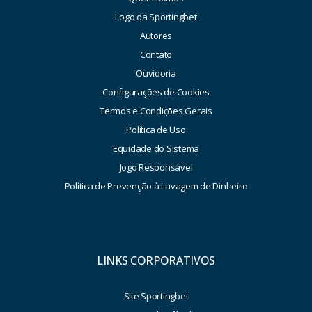
Logo da Sportingbet
Autores
Contato
Ouvidoria
Configurações de Cookies
Termos e Condições Gerais
Política de Uso
Equidade do Sistema
Jogo Responsável
Política de Prevenção à Lavagem de Dinheiro
LINKS CORPORATIVOS
Site Sportingbet