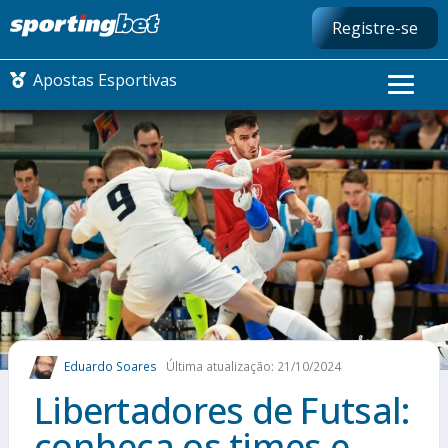
Registre-se
Apostas Esportivas
CONMEBOL LIBERTADORES
FUTEBOL NACIONAL
FUTEBOL INTERNACIONAL
COMO APOSTAR
Eduardo Soares
Última atualização: 21/10/2024
MAIS ESPORTES
Libertadores de Futsal:
conheça os times e