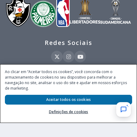
Redes Sociais
Ao clicar em “Aceitar todos os cookies”, você concorda com o
armazenamento de cookies no seu dispositivo para melhorar a
Este site é operado pela Ventmear Brasil LTDA (CNPJ 52.868.380/0001-84), com
navegação no site, analisar o uso do site e ajudar em nossos esforços
endereço na Avenida Brigadeiro Faria Lima, nº 4.055, 3º andar, Itaim Bibi, no
de marketing.
Município de São Paulo, Estado de São Paulo, CEP 04538-133, Brasil - empresa
autorizada a operar apostas de quota fixa em todo território nacional pela
Aceitar todos os cookies
Secretaria de Prêmios e Apostas do Ministério da Fazenda, conforme Portaria nº
247, de 07.02.2025, publicada no DOU em 11.2.2025.
Definições de cookies