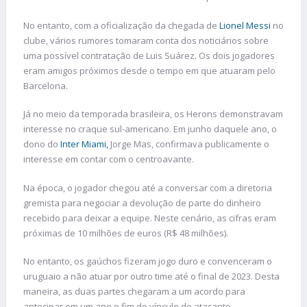
No entanto, com a oficialização da chegada de
Lionel Messi
no
clube, vários rumores tomaram conta dos noticiários sobre
uma possível contratação de Luis Suárez. Os dois jogadores
eram amigos próximos desde o tempo em que atuaram pelo
Barcelona.
Já no meio da temporada brasileira, os Herons demonstravam
interesse no craque sul-americano. Em junho daquele ano, o
dono do
Inter Miami,
Jorge Mas, confirmava publicamente o
interesse em contar com o centroavante.
Na época, o jogador chegou até a conversar com a diretoria
gremista para negociar a devolução de parte do dinheiro
recebido para deixar a equipe. Neste cenário, as cifras eram
próximas de 10 milhões de euros (R$ 48 milhões).
No entanto, os gaúchos fizeram jogo duro e convenceram o
uruguaio a não atuar por outro time até o final de 2023. Desta
maneira, as duas partes chegaram a um acordo para
antecipar em um ano o fim do vínculo do atacante.