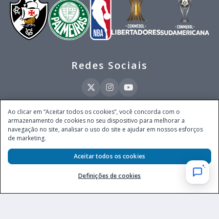
Redes Sociais
Ao clicar em “Aceitar todos os cookies”, você concorda com o
armazenamento de cookies no seu dispositivo para melhorar a
Este site é operado pela Ventmear Brasil LTDA (CNPJ 52.868.380/0001-84), com
navegação no site, analisar o uso do site e ajudar em nossos esforços
endereço na Avenida Brigadeiro Faria Lima, nº 4.055, 3º andar, Itaim Bibi, no
de marketing.
Município de São Paulo, Estado de São Paulo, CEP 04538-133, Brasil - empresa
autorizada a operar apostas de quota fixa em todo território nacional pela
Secretaria de Prêmios e Apostas do Ministério da Fazenda, conforme Portaria nº
Aceitar todos os cookies
247, de 07.02.2025, publicada no DOU em 11.2.2025.
Definições de cookies