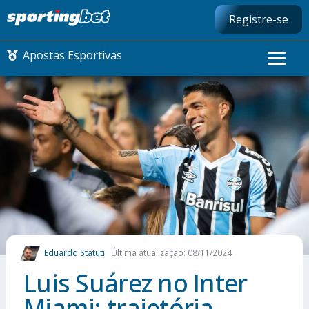
Registre-se
Apostas Esportivas
CONMEBOL LIBERTADORES
FUTEBOL NACIONAL
FUTEBOL INTERNACIONAL
COMO APOSTAR
Eduardo Statuti
Última atualização: 08/11/2024
MAIS ESPORTES
Luis Suárez no Inter
Miami​: trajetória,