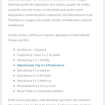
fazendo parte do calendário dos clubes a partir de então.
Levando isso em conta, os Mundiais que antes eram
disputados somente pelos campeões da Libertadores e da
Champions League não estão sendo considerados nessas
estatísticas.
Sendo assim, confira as maiores goleadas no Mundial de
Clubes da FIFA:
Al-Hilal 6 x 1 Al-Jazira
Espérance Tunis 6 x 2 Al-Sadd
Monterrey 5 x 1 Al Ahly
Manchester City 4 x 0 Fluminense
Barcelona 4 x 0 Santos
Barcelona 4 x 0 Al-Sadd
Barcelona 4 x 0 América
Real Madrid 4 x 0 Cruz Azul
River Plate 4 x 0 Kashima Antlers
Entre esses placares, vale destacar que dois dos maiores