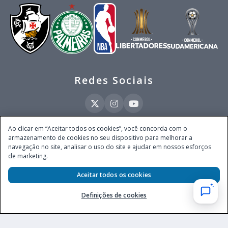
Redes Sociais
Ao clicar em “Aceitar todos os cookies”, você concorda com o
armazenamento de cookies no seu dispositivo para melhorar a
Este site é operado pela Ventmear Brasil LTDA (CNPJ 52.868.380/0001-84), com
navegação no site, analisar o uso do site e ajudar em nossos esforços
endereço na Avenida Brigadeiro Faria Lima, nº 4.055, 3º andar, Itaim Bibi, no
de marketing.
Município de São Paulo, Estado de São Paulo, CEP 04538-133, Brasil - empresa
autorizada a operar apostas de quota fixa em todo território nacional pela
Aceitar todos os cookies
Secretaria de Prêmios e Apostas do Ministério da Fazenda, conforme Portaria nº
247, de 07.02.2025, publicada no DOU em 11.2.2025.
Definições de cookies