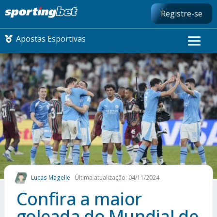
Registre-se
Apostas Esportivas
CONMEBOL LIBERTADORES
FUTEBOL NACIONAL
FUTEBOL INTERNACIONAL
COMO APOSTAR
Lucas Magelle
Última atualização: 04/11/2024
MAIS ESPORTES
Confira a maior
goleada do Mundial de