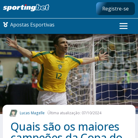
Registre-se
Apostas Esportivas
CONMEBOL LIBERTADORES
FUTEBOL NACIONAL
FUTEBOL INTERNACIONAL
COMO APOSTAR
Lucas Magelle
Última atualização: 07/10/2024
MAIS ESPORTES
Quais são os maiores
campeões da Copa do