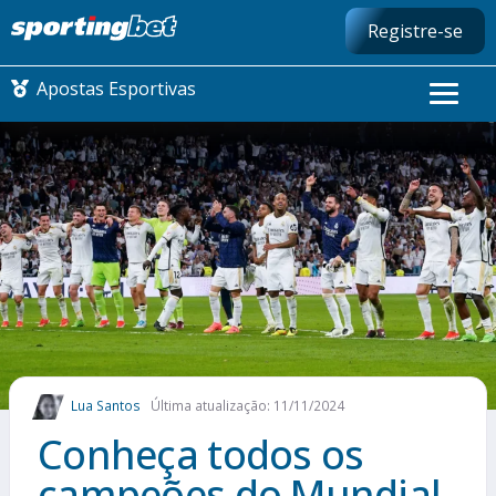
Registre-se
Apostas Esportivas
CONMEBOL LIBERTADORES
FUTEBOL NACIONAL
FUTEBOL INTERNACIONAL
COMO APOSTAR
Lua Santos
Última atualização: 11/11/2024
MAIS ESPORTES
Conheça todos os
campeões do Mundial