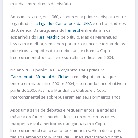
mundial entre clubes da história.
Anos mais tarde, em 1960, aconteceu a primeira disputa entre
o ganhador da
Liga dos Campeões da UEFA
e da Libertadores
da América. Os uruguaios do
Peñarol
enfrentaram os
espanhóis do
Real Madrid
pelo título. Mas os Merengues
levaram a melhor, vencendo por cinco a um e se tornando os
primeiros campeões do torneio que se chamou Copa
Intercontinental, o qual teve sua última edição em 2004.
No ano 2000, porém, a FIFA organizou seu primeiro
Campeonato Mundial de Clubes
, uma disputa anual que
entrou em hiato entre 2001 e 2004, retornando em definitivo a
partir de 2005. Assim, o Mundial de Clubes e a Copa
Intercontinental se sobrepuseram em seus primeiros anos.
Após uma série de debates e requerimentos, a entidade
máxima do futebol mundial decidiu reconhecer os times
europeus e sul-americanos que ganharam a Copa
Intercontinental como campeões mundiais. Além disso, pôs
fim ao Campeonato Mundial de Clubes, resgatando o nome