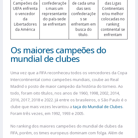
Campeões da
confederaçõe
de cada uma
das Ligas
UEFA enfrenta
s mais um
das seis
Continentais
o vencedor
representante
confederaçõe
e/ou melhor
da
do país-sede
s se
colocadas no
Libertadores
se enfrentam
enfrentam em
ranking
da América
busca do
continental se
título.
enfrentam
Os maiores campeões do
mundial de clubes
Uma vez que a FIFA reconheceu todos os vencedores da Copa
Intercontinental como campeões mundiais, coube ao Real
Madrid o posto de maior campeão da história do torneio. Ao
todo, foram oito títulos, nos anos de 1960, 1998, 2002, 2014,
2016, 2017, 2018 e 2022. Já entre os brasileiros, o São Paulo é o
clube que mais vezes levantou a
taça do Mundial de Clubes
.
Foram três vezes, em 1992, 1993 e 2005.
No ranking dos maiores campeões do mundial de clubes da
FIFA, porém, os times europeus dominam com folga. Além de