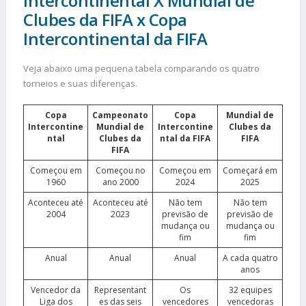
Intercontinental X Mundial de
Clubes da FIFA x Copa
Intercontinental da FIFA
Veja abaixo uma pequena tabela comparando os quatro
torneios e suas diferenças.
Copa
Campeonato
Copa
Mundial de
Intercontine
Mundial de
Intercontine
Clubes da
ntal
Clubes da
ntal da FIFA
FIFA
FIFA
Começou em
Começou no
Começou em
Começará em
1960
ano 2000
2024
2025
Aconteceu até
Aconteceu até
Não tem
Não tem
2004
2023
previsão de
previsão de
mudança ou
mudança ou
fim
fim
Anual
Anual
Anual
A cada quatro
anos
Vencedor da
Representant
Os
32 equipes
Liga dos
es das seis
vencedores
vencedoras