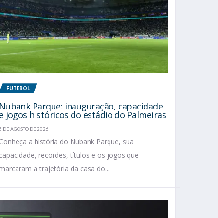
FUTEBOL
Nubank Parque: inauguração, capacidade
e jogos históricos do estádio do Palmeiras
5 DE AGOSTO DE 2026
Conheça a história do Nubank Parque, sua
capacidade, recordes, títulos e os jogos que
marcaram a trajetória da casa do...