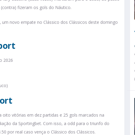
contra) fizeram os gols do Náutico.
, um novo empate no Clássico dos Clássicos deste domingo
port
no 2026
uco)
ort
oito vitórias em dez partidas e 25 gols marcados na
ação da Sportingbet. Com isso, a odd para o triunfo do
50 por real caso vença o Clássico dos Clássicos.