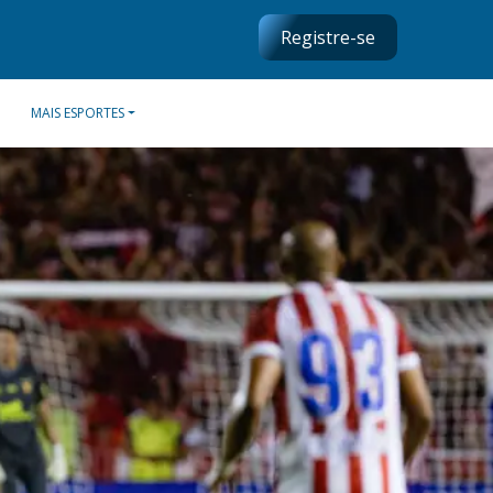
Registre-se
MAIS ESPORTES