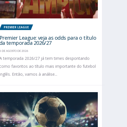
PREMIER LEAGUE
Premier League: veja as odds para o título
da temporada 2026/27
6 DE AGOSTO DE 2026
A temporada 2026/27 já tem times despontando
como favoritos ao título mais importante do futebol
inglês. Então, vamos à análise...