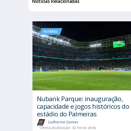
Notícias Relacionadas
FUTEBOL
Nubank Parque: inauguração,
capacidade e jogos históricos do
estádio do Palmeiras
Guilherme Gomes
Última atualização: 42 horas atrás