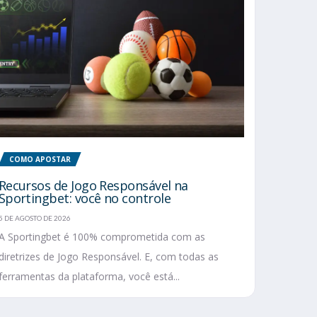
COMO APOSTAR
Recursos de Jogo Responsável na
Sportingbet: você no controle
5 DE AGOSTO DE 2026
A Sportingbet é 100% comprometida com as
diretrizes de Jogo Responsável. E, com todas as
ferramentas da plataforma, você está...