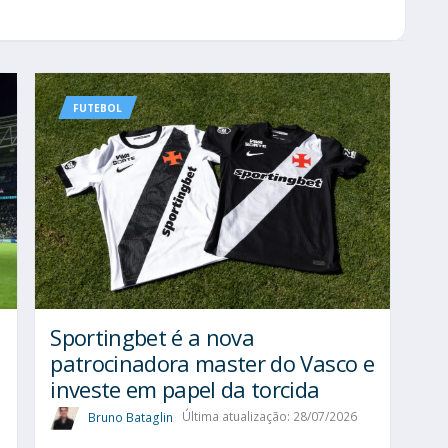
FUTEBOL
Sportingbet é a nova
patrocinadora master do Vasco e
investe em papel da torcida
Bruno Bataglin
Última atualização: 28/07/2026