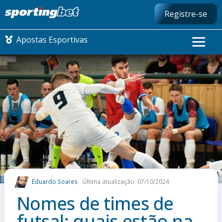
Registre-se
Apostas Esportivas
CONMEBOL LIBERTADORES
FUTEBOL NACIONAL
FUTEBOL INTERNACIONAL
COMO APOSTAR
Eduardo Soares
Última atualização: 07/10/2024
MAIS ESPORTES
Nomes de times de
futsal: quais estão na