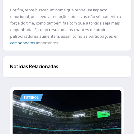
Por fim, tente buscar um nome que tenha um impacto
emocional, pois evocar emoções positivas não só aumenta a
força do time, como também faz com que a torcida seja mais
empenhada. E, como resultado, as chances de atrair
patrocinadores aumentam, assim como as participações em
campeonatos
importantes.
Notícias Relacionadas
FUTEBOL