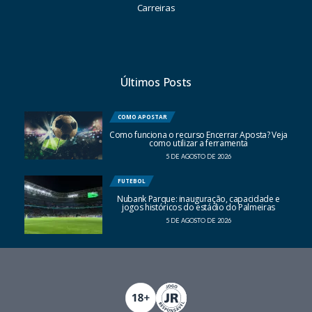
Carreiras
Últimos Posts
COMO APOSTAR
Como funciona o recurso Encerrar Aposta? Veja
como utilizar a ferramenta
5 DE AGOSTO DE 2026
FUTEBOL
Nubank Parque: inauguração, capacidade e
jogos históricos do estádio do Palmeiras
5 DE AGOSTO DE 2026