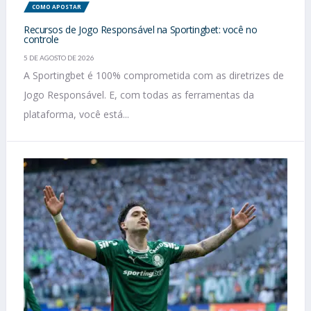
COMO APOSTAR
Recursos de Jogo Responsável na Sportingbet: você no
controle
5 DE AGOSTO DE 2026
A Sportingbet é 100% comprometida com as diretrizes de
Jogo Responsável. E, com todas as ferramentas da
plataforma, você está...