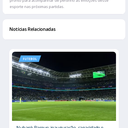
pronto para acompanhar de pertinho as emoções desse
esporte nas próximas partidas.
Notícias Relacionadas
FUTEBOL
Nubank Parque: inauguração, capacidade e