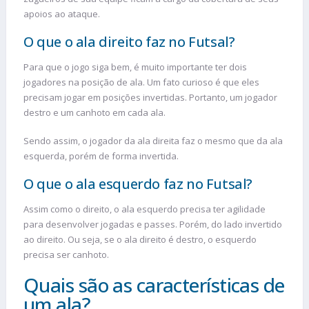
apoios ao ataque.
O que o ala direito faz no Futsal?
Para que o jogo siga bem, é muito importante ter dois
jogadores na posição de ala. Um fato curioso é que eles
precisam jogar em posições invertidas. Portanto, um jogador
destro e um canhoto em cada ala.
Sendo assim, o jogador da ala direita faz o mesmo que da ala
esquerda, porém de forma invertida.
O que o ala esquerdo faz no Futsal?
Assim como o direito, o ala esquerdo precisa ter agilidade
para desenvolver jogadas e passes. Porém, do lado invertido
ao direito. Ou seja, se o ala direito é destro, o esquerdo
precisa ser canhoto.
Quais são as características de
um ala?