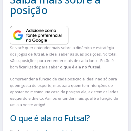
posição
Se você quer entender mais sobre a dinâmica e estratégia
dos jogos de futsal, é ideal saber as suas posições. No total,
são 4 posições para entender mais de cada lance. Então é
bom ficar ligado para saber
o que é ala no futsal
.
Compreender a função de cada posição é ideal não só para
quem gosta do esporte, mas para quem tem intenções de
apostar no mesmo. No caso da posição ala, existem os lados
esquerdo e direito. Vamos entender mais qual é a função de
um ala neste artigo!
O que é ala no Futsal?