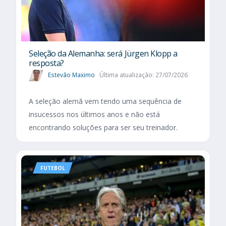
Seleção da Alemanha: será Jürgen Klopp a
resposta?
Estevão Maximo
Última atualização: 27/07/2026
A seleção alemã vem tendo uma sequência de
insucessos nos últimos anos e não está
encontrando soluções para ser seu treinador.
FUTEBOL