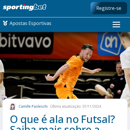
Registre-se
Apostas Esportivas
CONMEBOL LIBERTADORES
FUTEBOL NACIONAL
FUTEBOL INTERNACIONAL
COMO APOSTAR
Camille Paoleschi
Última atualização: 01/11/2024
MAIS ESPORTES
O que é ala no Futsal?
Saiba mais sobre a