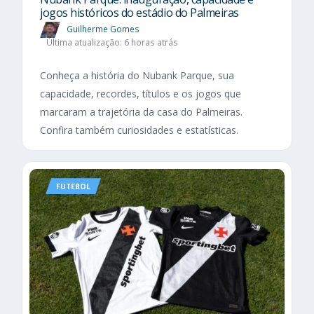
jogos históricos do estádio do Palmeiras
Guilherme Gomes
Última atualização: 6 horas atrás
Conheça a história do Nubank Parque, sua
capacidade, recordes, títulos e os jogos que
marcaram a trajetória da casa do Palmeiras.
Confira também curiosidades e estatísticas.
FUTEBOL