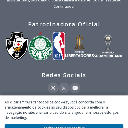
Continuada.
Patrocinadora Oficial
Redes Sociais
Ao clicar em “Aceitar todos os cookies”, você concorda com o
armazenamento de cookies no seu dispositivo para melhorar a
Este site é operado pela Ventmear Brasil LTDA (CNPJ 52.868.380/0001-84), com
navegação no site, analisar o uso do site e ajudar em nossos esforços
endereço na Avenida Brigadeiro Faria Lima, nº 4.055, 3º andar, Itaim Bibi, no
de marketing.
Município de São Paulo, Estado de São Paulo, CEP 04538-133, Brasil - empresa
autorizada a operar apostas de quota fixa em todo território nacional pela
Secretaria de Prêmios e Apostas do Ministério da Fazenda, conforme Portaria nº