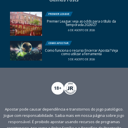
PREMIER LEAGUE
Premier League: veja as odds para o título da
temporada 2026/27
6 DE AGOSTO DE 2026
COMO APOSTAR
Como funciona o recurso Encerrar Aposta? Veja
como utilizar a ferramenta
5 DE AGOSTO DE 2026
Apostar pode causar dependência e transtornos do jogo patológico.
Jogue com responsabilidade. Saiba mais em nossa página sobre
jogo
responsável
. É proibido apostar usando recursos de programas
assistenciais, tais como o Bolsa Família e o Benefício de Prestação