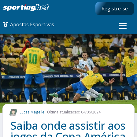
Registre-se
Apostas Esportivas
CONMEBOL LIBERTADORES
FUTEBOL NACIONAL
FUTEBOL INTERNACIONAL
COMO APOSTAR
Lucas Magelle
Última atualização: 04/06/2024
MAIS ESPORTES
Saiba onde assistir aos
jogos da Copa América