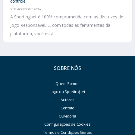
controle
5 DE AGOSTO DE 2026
A Sportingbet é 100% comprometida com as diretrizes de
Jogo Responsável. E, com todas as ferramentas da
plataforma, você está...
SOBRE NÓS
Quem Somos
Logo da Sportingbet
Autores
Contato
Ouvidoria
Configurações de Cookies
Termos e Condições Gerais