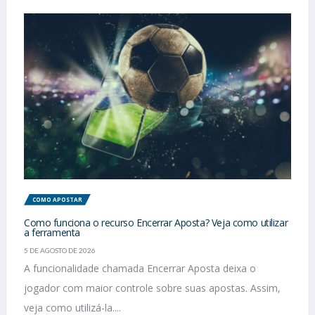
COMO APOSTAR
Como funciona o recurso Encerrar Aposta? Veja como utilizar
a ferramenta
5 DE AGOSTO DE 2026
A funcionalidade chamada Encerrar Aposta deixa o
jogador com maior controle sobre suas apostas. Assim,
veja como utilizá-la....