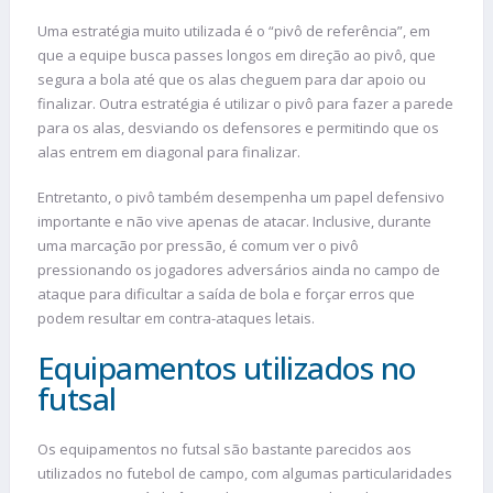
Uma estratégia muito utilizada é o “pivô de referência”, em
que a equipe busca passes longos em direção ao pivô, que
segura a bola até que os alas cheguem para dar apoio ou
finalizar. Outra estratégia é utilizar o pivô para fazer a parede
para os alas, desviando os defensores e permitindo que os
alas entrem em diagonal para finalizar.
Entretanto, o pivô também desempenha um papel defensivo
importante e não vive apenas de atacar. Inclusive, durante
uma marcação por pressão, é comum ver o pivô
pressionando os jogadores adversários ainda no campo de
ataque para dificultar a saída de bola e forçar erros que
podem resultar em contra-ataques letais.
Equipamentos utilizados no
futsal
Os equipamentos no futsal são bastante parecidos aos
utilizados no futebol de campo, com algumas particularidades