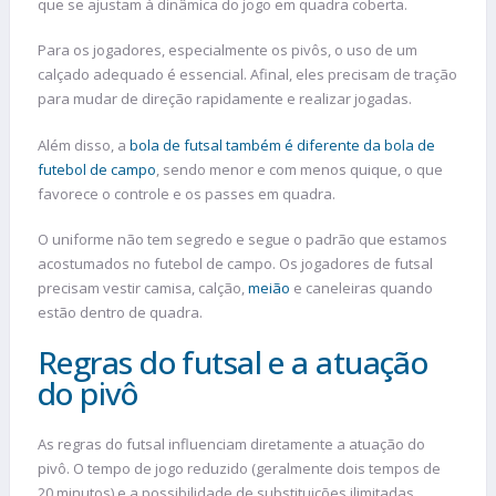
que se ajustam à dinâmica do jogo em quadra coberta.
Para os jogadores, especialmente os pivôs, o uso de um
calçado adequado é essencial. Afinal, eles precisam de tração
para mudar de direção rapidamente e realizar jogadas.
Além disso, a
bola de futsal também é diferente da bola de
futebol de campo
, sendo menor e com menos quique, o que
favorece o controle e os passes em quadra.
O uniforme não tem segredo e segue o padrão que estamos
acostumados no futebol de campo. Os jogadores de futsal
precisam vestir camisa, calção,
meião
e caneleiras quando
estão dentro de quadra.
Regras do futsal e a atuação
do pivô
As regras do futsal influenciam diretamente a atuação do
pivô. O tempo de jogo reduzido (geralmente dois tempos de
20 minutos) e a possibilidade de substituições ilimitadas