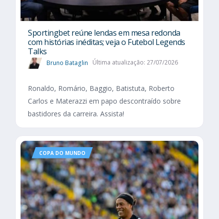
Sportingbet reúne lendas em mesa redonda
com histórias inéditas; veja o Futebol Legends
Talks
Bruno Bataglin
Última atualização: 27/07/2026
Ronaldo, Romário, Baggio, Batistuta, Roberto
Carlos e Materazzi em papo descontraído sobre
bastidores da carreira. Assista!
COPA DO MUNDO