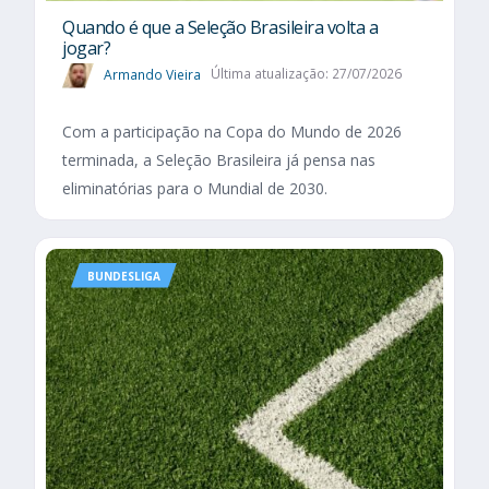
Quando é que a Seleção Brasileira volta a
jogar?
Armando Vieira
Última atualização: 27/07/2026
Com a participação na Copa do Mundo de 2026
terminada, a Seleção Brasileira já pensa nas
eliminatórias para o Mundial de 2030.
BUNDESLIGA