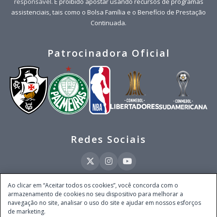
responsável
. É proibido apostar usando recursos de programas
assistenciais, tais como o Bolsa Família e o Benefício de Prestação
Continuada.
Patrocinadora Oficial
Redes Sociais
Ao clicar em “Aceitar todos os cookies”, você concorda com o
armazenamento de cookies no seu dispositivo para melhorar a
Este site é operado pela Ventmear Brasil LTDA (CNPJ 52.868.380/0001-84), com
navegação no site, analisar o uso do site e ajudar em nossos esforços
endereço na Avenida Brigadeiro Faria Lima, nº 4.055, 3º andar, Itaim Bibi, no
de marketing.
Município de São Paulo, Estado de São Paulo, CEP 04538-133, Brasil - empresa