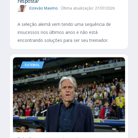
resposta?
Estevão Maximo
Última atualização: 27/07/2026
A seleção alemã vem tendo uma sequência de
insucessos nos últimos anos e não está
encontrando soluções para ser seu treinador.
FUTEBOL