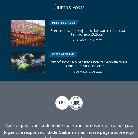
Últimos Posts
PREMIER LEAGUE
Premier League: veja as odds para o título da
temporada 2026/27
6 DE AGOSTO DE 2026
COMO APOSTAR
Como funciona o recurso Encerrar Aposta? Veja
como utilizar a ferramenta
5 DE AGOSTO DE 2026
Apostar pode causar dependência e transtornos do jogo patológico.
Jogue com responsabilidade. Saiba mais em nossa página sobre
jogo