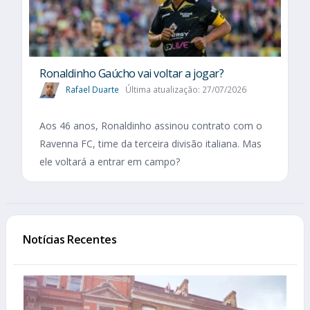
Ronaldinho Gaúcho vai voltar a jogar?
Rafael Duarte
Última atualização: 27/07/2026
Aos 46 anos, Ronaldinho assinou contrato com o
Ravenna FC, time da terceira divisão italiana. Mas
ele voltará a entrar em campo?
Notícias Recentes