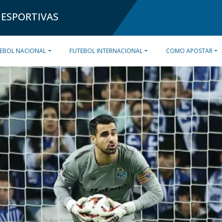
 ESPORTIVAS
EBOL NACIONAL
FUTEBOL INTERNACIONAL
COMO APOSTAR