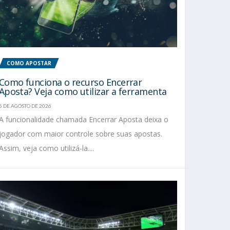
COMO APOSTAR
Como funciona o recurso Encerrar
Aposta? Veja como utilizar a ferramenta
5 DE AGOSTO DE 2026
A funcionalidade chamada Encerrar Aposta deixa o
jogador com maior controle sobre suas apostas.
Assim, veja como utilizá-la....