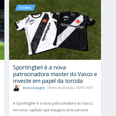
FUTEBOL
Sportingbet é a nova
patrocinadora master do Vasco e
investe em papel da torcida
Bruno Bataglin
Última atualização: 28/07/2026
A Sportingbet é a nova patrocinadora do Vasco,
em novo capítulo que inaugura uma parceria