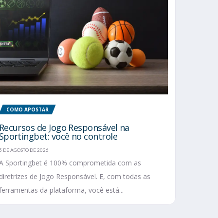
COMO APOSTAR
Recursos de Jogo Responsável na
Sportingbet: você no controle
5 DE AGOSTO DE 2026
A Sportingbet é 100% comprometida com as
diretrizes de Jogo Responsável. E, com todas as
ferramentas da plataforma, você está...