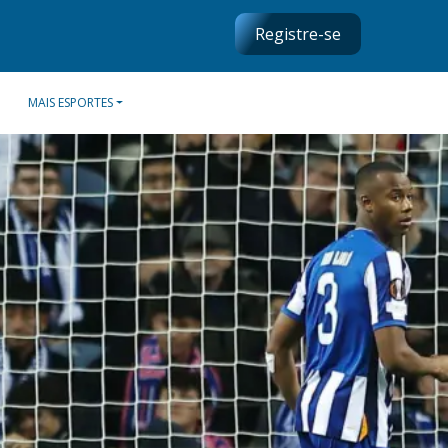
Registre-se
MAIS ESPORTES