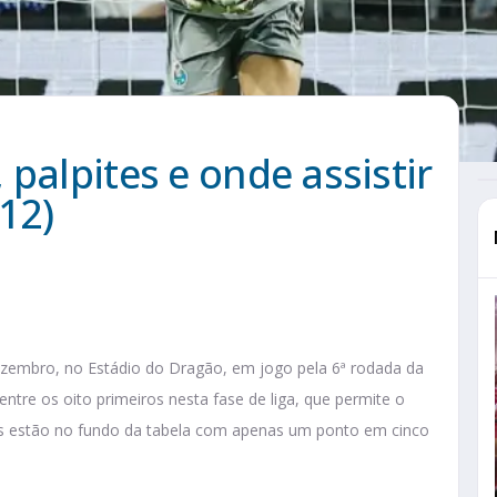
palpites e onde assistir
/12)
ezembro, no Estádio do Dragão, em jogo pela 6ª rodada da
re os oito primeiros nesta fase de liga, que permite o
cos estão no fundo da tabela com apenas um ponto em cinco