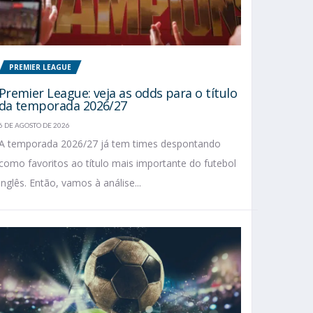
PREMIER LEAGUE
Premier League: veja as odds para o título
da temporada 2026/27
6 DE AGOSTO DE 2026
A temporada 2026/27 já tem times despontando
como favoritos ao título mais importante do futebol
inglês. Então, vamos à análise...