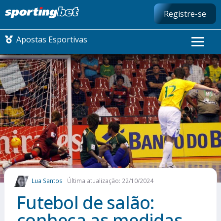
Registre-se
Apostas Esportivas
CONMEBOL LIBERTADORES
FUTEBOL NACIONAL
FUTEBOL INTERNACIONAL
COMO APOSTAR
Lua Santos
Última atualização: 22/10/2024
MAIS ESPORTES
Futebol de salão:
conheça as medidas