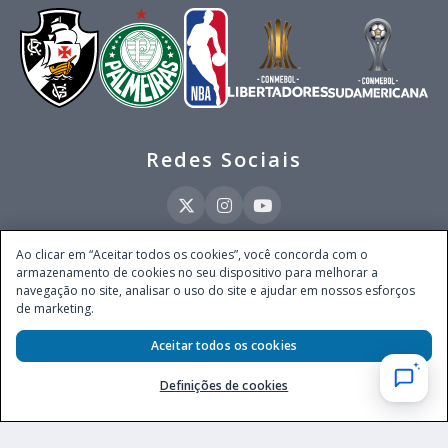
Redes Sociais
Ao clicar em “Aceitar todos os cookies”, você concorda com o
armazenamento de cookies no seu dispositivo para melhorar a
Este site é operado pela Ventmear Brasil LTDA (CNPJ 52.868.380/0001-84), com
navegação no site, analisar o uso do site e ajudar em nossos esforços
endereço na Avenida Brigadeiro Faria Lima, nº 4.055, 3º andar, Itaim Bibi, no
de marketing.
Município de São Paulo, Estado de São Paulo, CEP 04538-133, Brasil - empresa
autorizada a operar apostas de quota fixa em todo território nacional pela
Aceitar todos os cookies
Secretaria de Prêmios e Apostas do Ministério da Fazenda, conforme Portaria nº
247, de 07.02.2025, publicada no DOU em 11.2.2025.
Definições de cookies