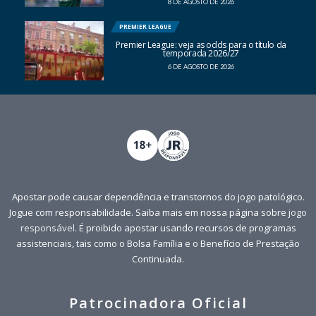
8 DE AGOSTO DE 2026
PREMIER LEAGUE
Premier League: veja as odds para o título da
temporada 2026/27
6 DE AGOSTO DE 2026
Apostar pode causar dependência e transtornos do jogo patológico.
Jogue com responsabilidade. Saiba mais em nossa página sobre
jogo
responsável
. É proibido apostar usando recursos de programas
assistenciais, tais como o Bolsa Família e o Benefício de Prestação
Continuada.
Patrocinadora Oficial