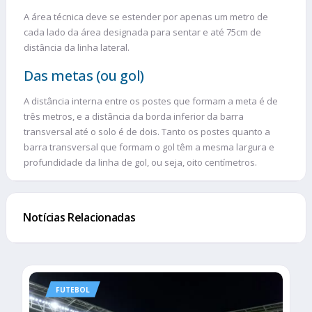
A área técnica deve se estender por apenas um metro de
cada lado da área designada para sentar e até 75cm de
distância da linha lateral.
Das metas (ou gol)
A distância interna entre os postes que formam a meta é de
três metros, e a distância da borda inferior da barra
transversal até o solo é de dois. Tanto os postes quanto a
barra transversal que formam o gol têm a mesma largura e
profundidade da linha de gol, ou seja, oito centímetros.
Notícias Relacionadas
FUTEBOL