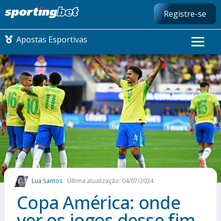
Registre-se
Apostas Esportivas
CONMEBOL LIBERTADORES
FUTEBOL NACIONAL
FUTEBOL INTERNACIONAL
COMO APOSTAR
Lua Santos
Última atualização: 04/07/2024
MAIS ESPORTES
Copa América: onde
ver os jogos desse fim