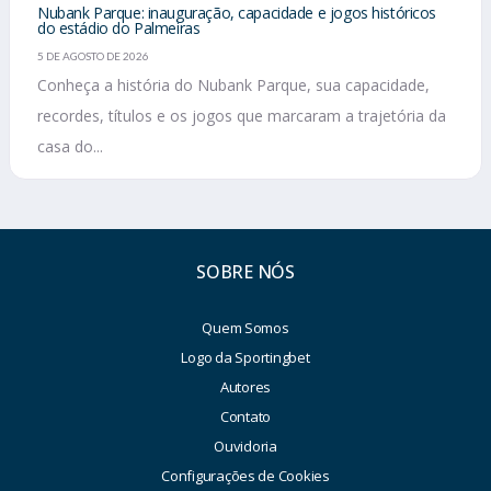
Nubank Parque: inauguração, capacidade e jogos históricos
do estádio do Palmeiras
5 DE AGOSTO DE 2026
Conheça a história do Nubank Parque, sua capacidade,
recordes, títulos e os jogos que marcaram a trajetória da
casa do...
SOBRE NÓS
Quem Somos
Logo da Sportingbet
Autores
Contato
Ouvidoria
Configurações de Cookies