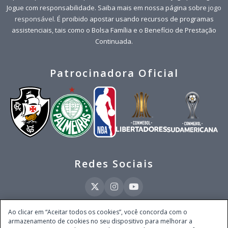
Jogue com responsabilidade. Saiba mais em nossa página sobre
jogo
responsável
. É proibido apostar usando recursos de programas
assistenciais, tais como o Bolsa Família e o Benefício de Prestação
Continuada.
Patrocinadora Oficial
Redes Sociais
Ao clicar em “Aceitar todos os cookies”, você concorda com o
armazenamento de cookies no seu dispositivo para melhorar a
Este site é operado pela Ventmear Brasil LTDA (CNPJ 52.868.380/0001-84), com