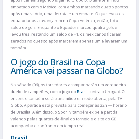
após ficar em segundo lugar no Grupo B. O time terminou
empatado com o México, com ambos marcando quatro pontos
após uma vitória, uma derrota e um empate. O que levou os
equatorianos a avançarem na Copa América, então, foi o
saldo de gols. Enquanto o Equador marcou quatro gols e
levou três, restando um saldo de +1, os mexicanos ficaram
zerados no quesito após marcarem apenas um e levarem um
também.
O jogo do Brasil na Copa
América vai passar na Globo?
No sábado (06), os torcedores acompanharão um verdadeiro
duelo de campeões, com o jogo do
Brasil
contra o Uruguai. O
encontro também será transmitido em rede aberta, pela TV
Globo. A partida está prevista para começar às 22h — horário
de Brasília. Além disso, o SporTV também exibe a partida
valendo pelas quartas-de-final do torneio e o site do GE
acompanha o confronto em tempo real.
Brasil