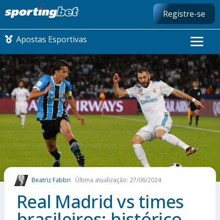
Registre-se
Apostas Esportivas
CONMEBOL LIBERTADORES
FUTEBOL NACIONAL
FUTEBOL INTERNACIONAL
COMO APOSTAR
Beatriz Fabbri
Última atualização: 27/06/2024
MAIS ESPORTES
Real Madrid vs times
brasileiros: histórico