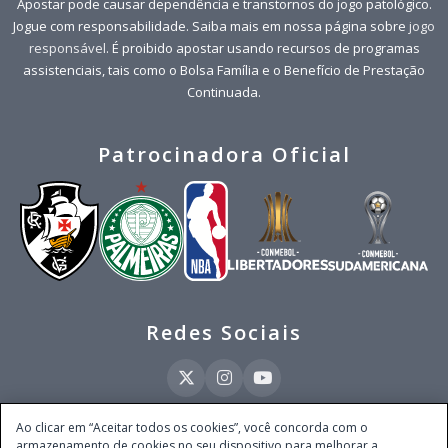
Apostar pode causar dependência e transtornos do jogo patológico.
Jogue com responsabilidade. Saiba mais em nossa página sobre
jogo
responsável
. É proibido apostar usando recursos de programas
assistenciais, tais como o Bolsa Família e o Benefício de Prestação
Continuada.
Patrocinadora Oficial
Redes Sociais
Ao clicar em “Aceitar todos os cookies”, você concorda com o
armazenamento de cookies no seu dispositivo para melhorar a
Este site é operado pela Ventmear Brasil LTDA (CNPJ 52.868.380/0001-84), com