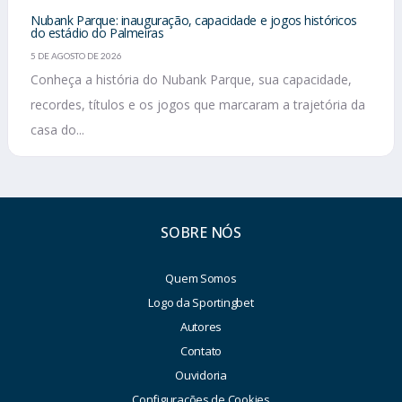
Nubank Parque: inauguração, capacidade e jogos históricos
do estádio do Palmeiras
5 DE AGOSTO DE 2026
Conheça a história do Nubank Parque, sua capacidade,
recordes, títulos e os jogos que marcaram a trajetória da
casa do...
SOBRE NÓS
Quem Somos
Logo da Sportingbet
Autores
Contato
Ouvidoria
Configurações de Cookies