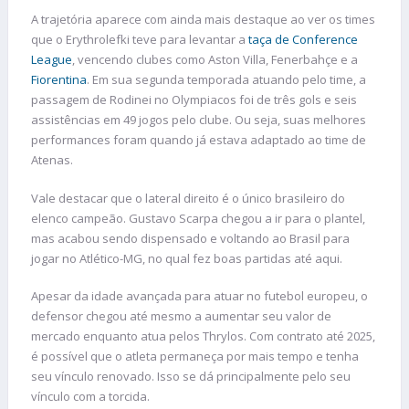
A trajetória aparece com ainda mais destaque ao ver os times
que o Erythrolefki teve para levantar a
taça de Conference
League
, vencendo clubes como Aston Villa, Fenerbahçe e a
Fiorentina
. Em sua segunda temporada atuando pelo time, a
passagem de Rodinei no Olympiacos foi de três gols e seis
assistências em 49 jogos pelo clube. Ou seja, suas melhores
performances foram quando já estava adaptado ao time de
Atenas.
Vale destacar que o lateral direito é o único brasileiro do
elenco campeão. Gustavo Scarpa chegou a ir para o plantel,
mas acabou sendo dispensado e voltando ao Brasil para
jogar no Atlético-MG, no qual fez boas partidas até aqui.
Apesar da idade avançada para atuar no futebol europeu, o
defensor chegou até mesmo a aumentar seu valor de
mercado enquanto atua pelos Thrylos. Com contrato até 2025,
é possível que o atleta permaneça por mais tempo e tenha
seu vínculo renovado. Isso se dá principalmente pelo seu
vínculo com a torcida.