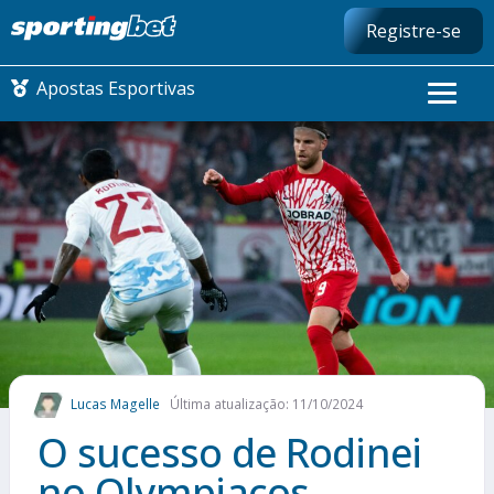
Registre-se
Apostas Esportivas
CONMEBOL LIBERTADORES
FUTEBOL NACIONAL
FUTEBOL INTERNACIONAL
COMO APOSTAR
Lucas Magelle
Última atualização: 11/10/2024
MAIS ESPORTES
O sucesso de Rodinei
no Olympiacos