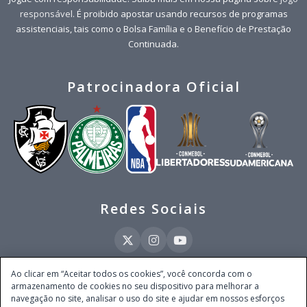
responsável
. É proibido apostar usando recursos de programas
assistenciais, tais como o Bolsa Família e o Benefício de Prestação
Continuada.
Patrocinadora Oficial
Redes Sociais
Ao clicar em “Aceitar todos os cookies”, você concorda com o
armazenamento de cookies no seu dispositivo para melhorar a
Este site é operado pela Ventmear Brasil LTDA (CNPJ 52.868.380/0001-84), com
navegação no site, analisar o uso do site e ajudar em nossos esforços
endereço na Avenida Brigadeiro Faria Lima, nº 4.055, 3º andar, Itaim Bibi, no