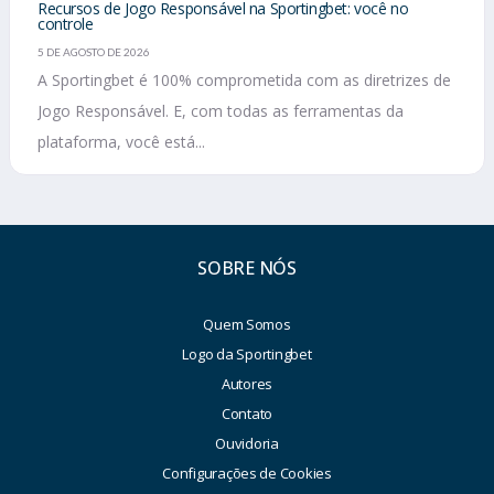
Recursos de Jogo Responsável na Sportingbet: você no
controle
5 DE AGOSTO DE 2026
A Sportingbet é 100% comprometida com as diretrizes de
Jogo Responsável. E, com todas as ferramentas da
plataforma, você está...
SOBRE NÓS
Quem Somos
Logo da Sportingbet
Autores
Contato
Ouvidoria
Configurações de Cookies