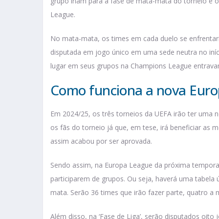
grupo iriam para a fase de mata-mata do torneio e 
League.
No mata-mata, os times em cada duelo se enfrentari
disputada em jogo único em uma sede neutra no iníc
lugar em seus grupos na Champions League entravam 
Como funciona a nova Eur
Em 2024/25, os três torneios da UEFA irão ter uma n
os fãs do torneio já que, em tese, irá beneficiar a
assim acabou por ser aprovada.
Sendo assim, na Europa League da próxima temporada
participarem de grupos. Ou seja, haverá uma tabela 
mata. Serão 36 times que irão fazer parte, quatro a 
Além disso, na ‘Fase de Liga’, serão disputados oito