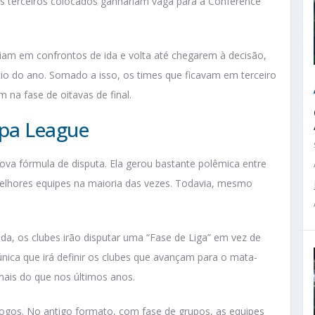
os terceiros colocados ganhariam vaga para a Conference
am em confrontos de ida e volta até chegarem à decisão,
io do ano. Somado a isso, os times que ficavam em terceiro
na fase de oitavas de final.
opa League
ova fórmula de disputa. Ela gerou bastante polêmica entre
s melhores equipes na maioria das vezes. Todavia, mesmo
, os clubes irão disputar uma “Fase de Liga” em vez de
única que irá definir os clubes que avançam para o mata-
mais do que nos últimos anos.
 jogos. No antigo formato, com fase de grupos, as equipes