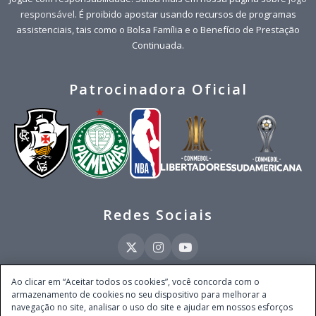
responsável
. É proibido apostar usando recursos de programas
assistenciais, tais como o Bolsa Família e o Benefício de Prestação
Continuada.
Patrocinadora Oficial
Redes Sociais
Ao clicar em “Aceitar todos os cookies”, você concorda com o
armazenamento de cookies no seu dispositivo para melhorar a
Este site é operado pela Ventmear Brasil LTDA (CNPJ 52.868.380/0001-84), com
navegação no site, analisar o uso do site e ajudar em nossos esforços
endereço na Avenida Brigadeiro Faria Lima, nº 4.055, 3º andar, Itaim Bibi, no