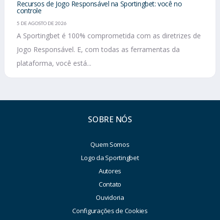
Recursos de Jogo Responsável na Sportingbet: você no
controle
5 DE AGOSTO DE 2026
A Sportingbet é 100% comprometida com as diretrizes de
Jogo Responsável. E, com todas as ferramentas da
plataforma, você está...
SOBRE NÓS
Quem Somos
Logo da Sportingbet
Autores
Contato
Ouvidoria
Configurações de Cookies