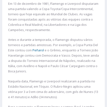
Em 13 de dezembro de 1981, Flamengo e Liverpool disputaram
uma partida valendo a Copa Toyota/Copa Intercontinental,
torneio que hoje equivale ao Mundial de Clubes. As vagas
foram conquistadas após as vitórias das equipes contra o
Cobreloa e Real Madrid, na Libertadores e na Liga dos
Campeões, respectivamente.
Antes e durante a temporada, o Flamengo disputou vários
torneios e partidas amistosas. Por exemplo, a Copa Punta Del
Este contou com
Peñarol
e o Grêmio, enquanto a Torneio João
Havelange contou com Democrata e Vasco. Depois, teve ainda
a disputa do Torneio Internacional de Nápoles, realizado na
Itália, com Avellino e Napoli e Paulo César Carpegiani contra o
Boca Juniors.
Naquela data, Flamengo e Liverpool realizaram a partida no
Estádio Nacional, em Tóquio. O Rubro-Negro aplicou uma
vitória por 3 a 0 em cima do adversário, com gols de Nunes (13
e 41 minutos) e Adílio (34 minutos).
Para a conquista, o Flamengo levou a campo: Raul, Leandro,