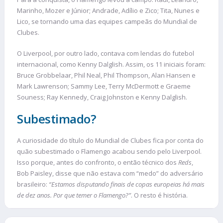
Marinho, Mozer e Júnior; Andrade, Adílio e Zico; Tita, Nunes e
Lico, se tornando uma das equipes campeãs do Mundial de
Clubes.
O Liverpool, por outro lado, contava com lendas do futebol
internacional, como Kenny Dalglish. Assim, os 11 iniciais foram:
Bruce Grobbelaar, Phil Neal, Phil Thompson, Alan Hansen e
Mark Lawrenson; Sammy Lee, Terry McDermott e Graeme
Souness; Ray Kennedy, Craig Johnston e Kenny Dalglish.
Subestimado?
A curiosidade do título do Mundial de Clubes fica por conta do
quão subestimado o Flamengo acabou sendo pelo Liverpool.
Isso porque, antes do confronto, o então técnico dos
Reds
,
Bob Paisley, disse que não estava com “medo” do adversário
brasileiro:
“Estamos disputando finais de copas europeias há mais
de dez anos. Por que temer o Flamengo?”
. O resto é história.