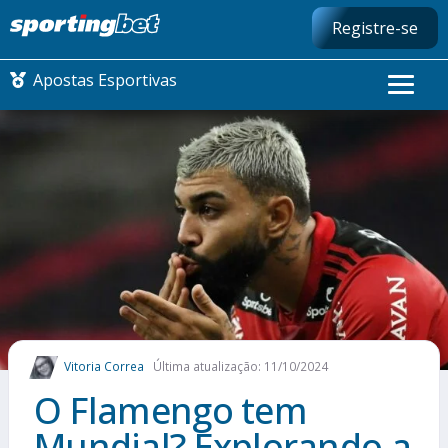
Registre-se
Apostas Esportivas
CONMEBOL LIBERTADORES
FUTEBOL NACIONAL
FUTEBOL INTERNACIONAL
COMO APOSTAR
Vitoria Correa
Última atualização: 11/10/2024
MAIS ESPORTES
O Flamengo tem
Mundial? Explorando a