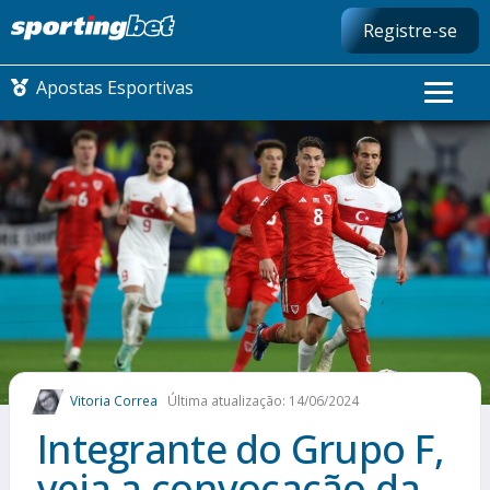
Registre-se
Apostas Esportivas
CONMEBOL LIBERTADORES
FUTEBOL NACIONAL
FUTEBOL INTERNACIONAL
COMO APOSTAR
Vitoria Correa
Última atualização: 14/06/2024
MAIS ESPORTES
Integrante do Grupo F,
veja a convocação da