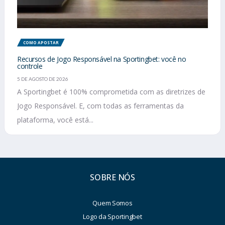
COMO APOSTAR
Recursos de Jogo Responsável na Sportingbet: você no
controle
5 DE AGOSTO DE 2026
A Sportingbet é 100% comprometida com as diretrizes de
Jogo Responsável. E, com todas as ferramentas da
plataforma, você está...
SOBRE NÓS
Quem Somos
Logo da Sportingbet