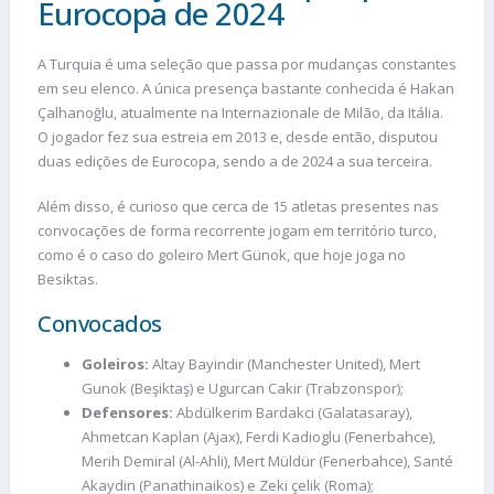
Eurocopa de 2024
A Turquia é uma seleção que passa por mudanças constantes
em seu elenco. A única presença bastante conhecida é Hakan
Çalhanoğlu, atualmente na Internazionale de Milão, da Itália.
O jogador fez sua estreia em 2013 e, desde então, disputou
duas edições de Eurocopa, sendo a de 2024 a sua terceira.
Além disso, é curioso que cerca de 15 atletas presentes nas
convocações de forma recorrente jogam em território turco,
como é o caso do goleiro Mert Günok, que hoje joga no
Besiktas.
Convocados
Goleiros:
Altay Bayindir (Manchester United), Mert
Gunok (Beşiktaş) e Ugurcan Cakir (Trabzonspor);
Defensores:
Abdülkerim Bardakci (Galatasaray),
Ahmetcan Kaplan (Ajax), Ferdi Kadioglu (Fenerbahce),
Merih Demiral (Al-Ahli), Mert Müldür (Fenerbahce), Santé
Akaydin (Panathinaikos) e Zeki çelik (Roma);