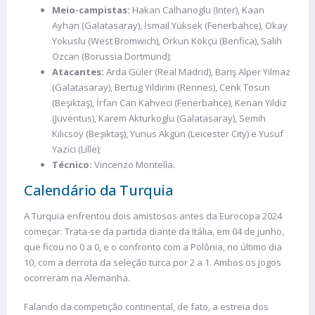
Meio-campistas:
Hakan Calhanoglu (Inter), Kaan
Ayhan (Galatasaray), İsmail Yüksek (Fenerbahce), Okay
Yokuslu (West Bromwich), Orkun Kökçü (Benfica), Salih
Özcan (Borussia Dortmund);
Atacantes:
Arda Güler (Real Madrid), Bariş Alper Yilmaz
(Galatasaray), Bertug Yildirim (Rennes), Cenk Tosun
(Beşiktaş), İrfan Can Kahveci (Fenerbahce), Kenan Yildiz
(Juventus), Karem Akturkoglu (Galatasaray), Semih
Kılıcsoy (Beşiktaş), Yunus Akgün (Leicester City) e Yusuf
Yazici (Lille);
Técnico:
Vincenzo Montella.
Calendário da Turquia
A Turquia enfrentou dois amistosos antes da Eurocopa 2024
começar. Trata-se da partida diante da Itália, em 04 de junho,
que ficou no 0 a 0, e o confronto com a Polônia, no último dia
10, com a derrota da seleção turca por 2 a 1. Ambos os jogos
ocorreram na Alemanha.
Falando da competição continental, de fato, a estreia dos