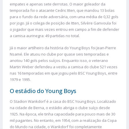
empates e apenas sete derrotas. O maior goleador da
temporada foi o atacante Cedric Itten, que mandou 13 bolas
para o fundo da rede adversária, com uma média de 0,32 gols
por jogo. Já o colega de posição de Itten, Silvère Ganvoula foi
o jogador que mais vezes entrou em campo a fim de defender
a camisa aurinegra: 49 partidas no total.
Já o maior artilheiro da história do Young Boys foi Jean-Pierre
Nsamé. Ele atuou no clube por quase seis temporadas e
anotou 140 gols pelos suíços. Enquanto isso, o veterano
Martin Weber defendeu a vestiu a camisa do clube 521 vezes
nas 16 temporadas em que jogou pelo BSC Young Boys, entre
1979 e 1995.
O estádio do Young Boys
O Stadion Wankdorf é a casa do BSC Young Boys. Localizado
na cidade de Berna, o estádio abriga o clube suíço desde
1925. Na época, ele tinha capacidade para pouco mais de 30
mil pagantes. No entanto, em 1954, com a realização da Copa
do Mundo na cidade, o Wankdorf foi completamente