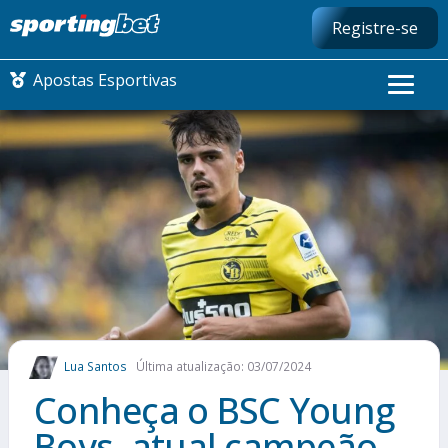
Registre-se
Apostas Esportivas
CONMEBOL LIBERTADORES
FUTEBOL NACIONAL
FUTEBOL INTERNACIONAL
COMO APOSTAR
Lua Santos
Última atualização: 03/07/2024
MAIS ESPORTES
Conheça o BSC Young
Boys, atual campeão