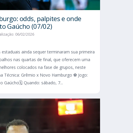
rgo: odds, palpites e onde
ato Gaúcho (07/02)
alização: 06/02/2026
estaduais ainda sequer terminaram sua primeira
abalhos nas quartas de final, que oferecem uma
lhores colocados na fase de grupos, neste
cha Técnica: Grêmio x Novo Hamburgo ⚽ Jogo:
o Gaúcho🗓️ Quando: sábado, 7...