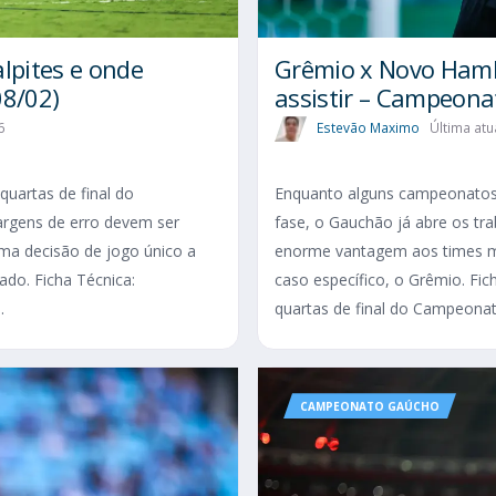
alpites e onde
Grêmio x Novo Hambu
08/02)
assistir – Campeon
6
Estevão Maximo
Última atu
quartas de final do
Enquanto alguns campeonatos 
rgens de erro devem ser
fase, o Gauchão já abre os tr
ma decisão de jogo único a
enorme vantagem aos times me
do. Ficha Técnica:
caso específico, o Grêmio. Fi
.
quartas de final do Campeonat
CAMPEONATO GAÚCHO