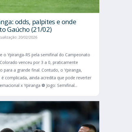
anga: odds, palpites e onde
ato Gaúcho (21/02)
tualização: 20/02/2026
be o Ypiranga-RS pela semifinal do Campeonato
 Colorado venceu por 3 a 0, praticamente
 para a grande final. Contudo, o Ypiranga,
 complicada, ainda acredita que pode reverter
ernacional x Ypiranga ⚽ Jogo: Semifinal...