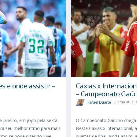
s e onde assistir –
Caxias x Internaciona
– Campeonato Gaúch
Rafael Duarte
Última atuali
 janeiro, em jogo pela sexta
O Campeonato Gaúcho chega à 
ra seu melhor ritmo para mais
Neste Caxias x Internacional, a
mo se pode dizer do Juve,
quartas de final. Ainda assim,