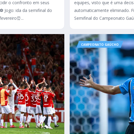
ecidir o confronto em seus
equipes, visto que é uma deci
 ⚽ Jogo: ida da semifinal do
automaticamente eliminado. Fi
evereiro⏰...
Semifinal do Campeonato Gaúc
CAMPEONATO GAÚCHO