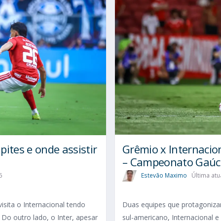
Grêmio x Internacion
pites e onde assistir
– Campeonato Gaúc
Estevão Maximo
Última atu
6
Duas equipes que protagonizam
isita o Internacional tendo
sul-americano, Internacional e
 Do outro lado, o Inter, apesar