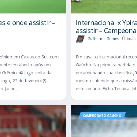
s e onde assistir –
Internacional x Ypir
assistir – Campeon
Guilherme Gomes
Última a
efinido em Caxias do Sul, com
Em casa, o Internacional rece
amente em aberto após um
Gaúcho. Na primeira partida o
 x Grêmio ⚽ Jogo: volta da
encaminhando sua classificação
ingo, 22 de fevereiro⏰
mesmo sabendo que a missão é
o Jaconi,...
este cenário. Ficha Técnica: Int
CAMPEONATO GAÚCHO