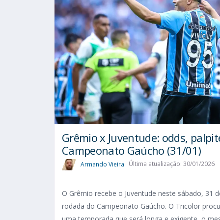
Grêmio x Juventude: odds, palpite
Campeonato Gaúcho (31/01)
Armando Vieira
Última atualização: 30/01/2026
O Grêmio recebe o Juventude neste sábado, 31 de
rodada do Campeonato Gaúcho. O Tricolor procu
uma temporada que será longa e exigente, o mes