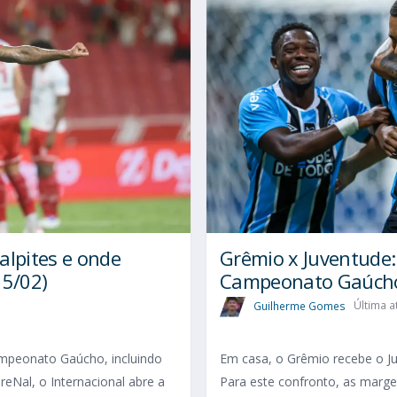
alpites e onde
Grêmio x Juventude: 
15/02)
Campeonato Gaúcho
Guilherme Gomes
Última a
ampeonato Gaúcho, incluindo
Em casa, o Grêmio recebe o J
eNal, o Internacional abre a
Para este confronto, as marg