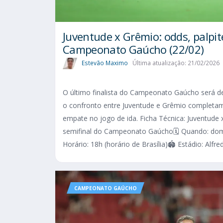
Juventude x Grêmio: odds, palpite
Campeonato Gaúcho (22/02)
Estevão Maximo
Última atualização: 21/02/2026
O último finalista do Campeonato Gaúcho será d
o confronto entre Juventude e Grêmio complet
empate no jogo de ida. Ficha Técnica: Juventude
semifinal do Campeonato Gaúcho🗓️ Quando: dom
Horário: 18h (horário de Brasília)🏟️ Estádio: Alfred
CAMPEONATO GAÚCHO