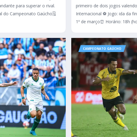
primeiro de dois jogos valendo
dante para superar o rival.
Internacional ⚽ Jogo: ida da 
inal do Campeonato Gaúcho🗓️
1º de março⏰ Horário: 18h (horá
CAMPEONATO GAÚCHO