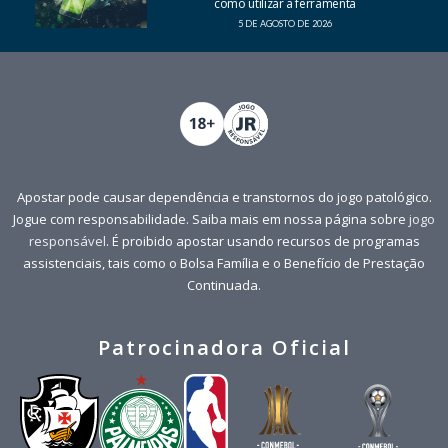
como utilizar a ferramenta
5 DE AGOSTO DE 2026
Apostar pode causar dependência e transtornos do jogo patológico.
Jogue com responsabilidade. Saiba mais em nossa página sobre
jogo
responsável
. É proibido apostar usando recursos de programas
assistenciais, tais como o Bolsa Família e o Benefício de Prestação
Continuada.
Patrocinadora Oficial