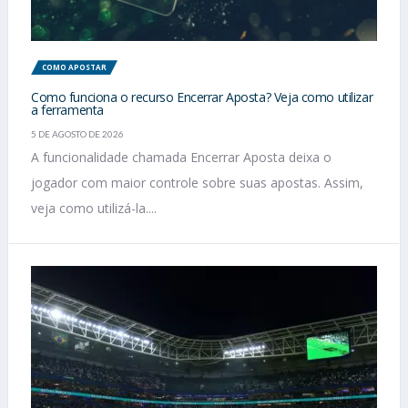
COMO APOSTAR
Como funciona o recurso Encerrar Aposta? Veja como utilizar
a ferramenta
5 DE AGOSTO DE 2026
A funcionalidade chamada Encerrar Aposta deixa o
jogador com maior controle sobre suas apostas. Assim,
veja como utilizá-la....