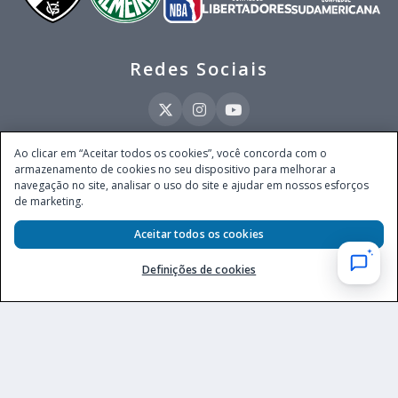
Redes Sociais
Ao clicar em “Aceitar todos os cookies”, você concorda com o
armazenamento de cookies no seu dispositivo para melhorar a
Este site é operado pela Ventmear Brasil LTDA (CNPJ 52.868.380/0001-84), com
navegação no site, analisar o uso do site e ajudar em nossos esforços
endereço na Avenida Brigadeiro Faria Lima, nº 4.055, 3º andar, Itaim Bibi, no
de marketing.
Município de São Paulo, Estado de São Paulo, CEP 04538-133, Brasil - empresa
autorizada a operar apostas de quota fixa em todo território nacional pela
Aceitar todos os cookies
Secretaria de Prêmios e Apostas do Ministério da Fazenda, conforme Portaria nº
247, de 07.02.2025, publicada no DOU em 11.2.2025.
Definições de cookies