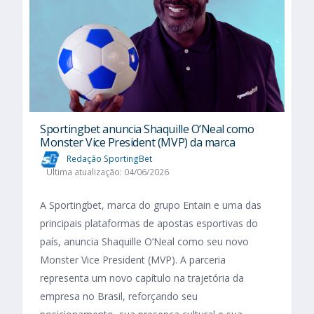
Sportingbet anuncia Shaquille O’Neal como
Monster Vice President (MVP) da marca
Redação SportingBet
Última atualização: 04/06/2026
A Sportingbet, marca do grupo Entain e uma das
principais plataformas de apostas esportivas do
país, anuncia Shaquille O’Neal como seu novo
Monster Vice President (MVP). A parceria
representa um novo capítulo na trajetória da
empresa no Brasil, reforçando seu