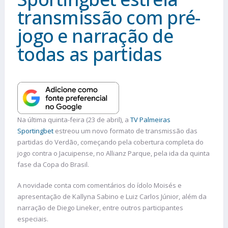
transmissão com pré-
jogo e narração de
todas as partidas
Na última quinta-feira (23 de abril), a
TV Palmeiras
Sportingbet
estreou um novo formato de transmissão das
partidas do Verdão, começando pela cobertura completa do
jogo contra o Jacuipense, no Allianz Parque, pela ida da quinta
fase da Copa do Brasil.
A novidade conta com comentários do ídolo Moisés e
apresentação de Kallyna Sabino e Luiz Carlos Júnior, além da
narração de Diego Lineker, entre outros participantes
especiais.