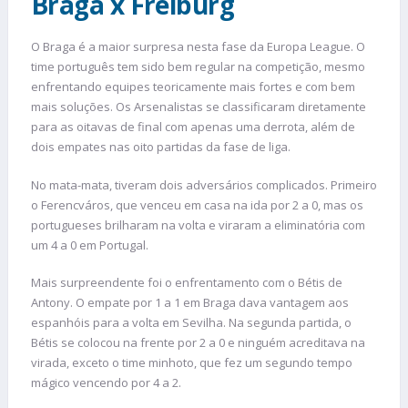
Braga x Freiburg
O Braga é a maior surpresa nesta fase da Europa League. O
time português tem sido bem regular na competição, mesmo
enfrentando equipes teoricamente mais fortes e com bem
mais soluções. Os Arsenalistas se classificaram diretamente
para as oitavas de final com apenas uma derrota, além de
dois empates nas oito partidas da fase de liga.
No mata-mata, tiveram dois adversários complicados. Primeiro
o Ferencváros, que venceu em casa na ida por 2 a 0, mas os
portugueses brilharam na volta e viraram a eliminatória com
um 4 a 0 em Portugal.
Mais surpreendente foi o enfrentamento com o Bétis de
Antony. O empate por 1 a 1 em Braga dava vantagem aos
espanhóis para a volta em Sevilha. Na segunda partida, o
Bétis se colocou na frente por 2 a 0 e ninguém acreditava na
virada, exceto o time minhoto, que fez um segundo tempo
mágico vencendo por 4 a 2.