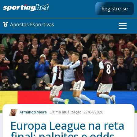
Registre-se
Apostas Esportivas
CONMEBOL LIBERTADORES
FUTEBOL NACIONAL
FUTEBOL INTERNACIONAL
COMO APOSTAR
Armando Vieira
Última atualização: 27/04/2026
MAIS ESPORTES
Europa League na reta
final: palpites e odds