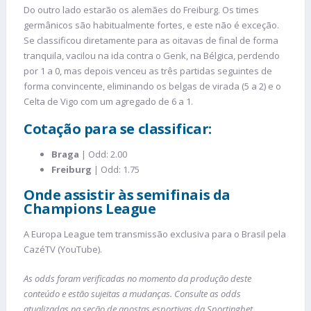
Do outro lado estarão os alemães do Freiburg. Os times
germânicos são habitualmente fortes, e este não é exceção.
Se classificou diretamente para as oitavas de final de forma
tranquila, vacilou na ida contra o Genk, na Bélgica, perdendo
por 1 a 0, mas depois venceu as três partidas seguintes de
forma convincente, eliminando os belgas de virada (5 a 2) e o
Celta de Vigo com um agregado de 6 a 1.
Cotação para se classificar:
Braga
| Odd: 2.00
Freiburg
| Odd: 1.75
Onde assistir às semifinais da
Champions League
A Europa League tem transmissão exclusiva para o Brasil pela
CazéTV (YouTube).
As odds foram verificadas no momento da produção deste
conteúdo e estão sujeitas a mudanças. Consulte as odds
atualizadas na seção de apostas esportivas da Sportingbet.