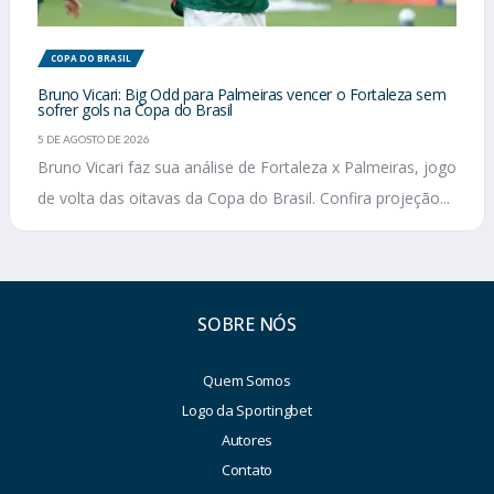
COPA DO BRASIL
Bruno Vicari: Big Odd para Palmeiras vencer o Fortaleza sem
sofrer gols na Copa do Brasil
5 DE AGOSTO DE 2026
Bruno Vicari faz sua análise de Fortaleza x Palmeiras, jogo
de volta das oitavas da Copa do Brasil. Confira projeção...
SOBRE NÓS
Quem Somos
Logo da Sportingbet
Autores
Contato