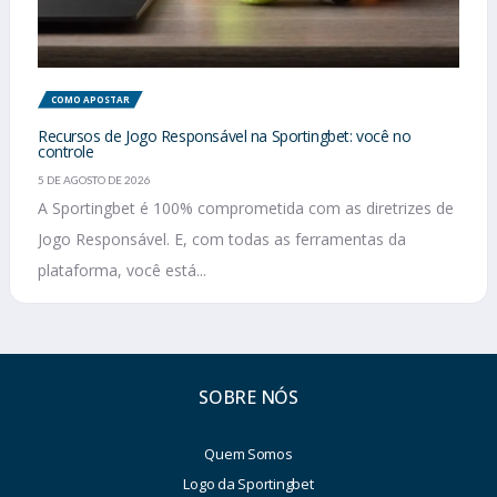
COMO APOSTAR
Recursos de Jogo Responsável na Sportingbet: você no
controle
5 DE AGOSTO DE 2026
A Sportingbet é 100% comprometida com as diretrizes de
Jogo Responsável. E, com todas as ferramentas da
plataforma, você está...
SOBRE NÓS
Quem Somos
Logo da Sportingbet