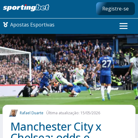
Registre-se
Apostas Esportivas
CONMEBOL LIBERTADORES
FUTEBOL NACIONAL
FUTEBOL INTERNACIONAL
COMO APOSTAR
Rafael Duarte
Última atualização: 15/05/2026
MAIS ESPORTES
Manchester City x
Chelsea: odds e