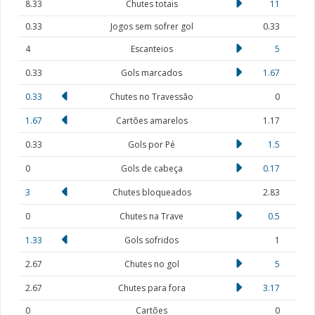
8.33
Chutes totais
11
0.33
Jogos sem sofrer gol
0.33
4
Escanteios
5
0.33
Gols marcados
1.67
0.33
Chutes no Travessão
0
1.67
Cartões amarelos
1.17
0.33
Gols por Pé
1.5
0
Gols de cabeça
0.17
3
Chutes bloqueados
2.83
0
Chutes na Trave
0.5
1.33
Gols sofridos
1
2.67
Chutes no gol
5
2.67
Chutes para fora
3.17
0
Cartões
0