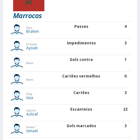
Marrocos
Passes
4
Diaz
Brahim
Impedimentos
3
El Kaabi
Ayoub
Gols contra
1
Bono
Cartões vermelhos
0
Bono
Cartões
3
Diop
Issa
Escanteios
22
Hakimi
Achraf
Gols marcados
3
Saibari
Ismael