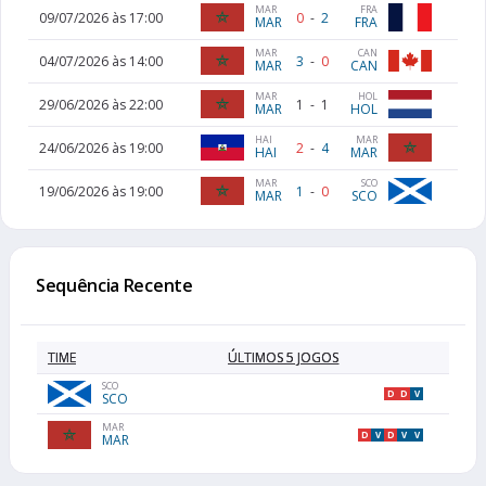
MAR
FRA
09/07/2026 às 17:00
0
-
2
MAR
FRA
CAN
MAR
04/07/2026 às 14:00
3
-
0
CAN
MAR
MAR
HOL
29/06/2026 às 22:00
1
-
1
MAR
HOL
HAI
MAR
24/06/2026 às 19:00
2
-
4
HAI
MAR
SCO
MAR
19/06/2026 às 19:00
1
-
0
SCO
MAR
Sequência Recente
TIME
ÚLTIMOS 5 JOGOS
SCO
D
D
V
SCO
MAR
D
V
D
V
V
MAR