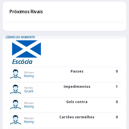
Próximos Rivais
LÍDERES DO MOMENTO
Escócia
Passes
0
McLean
Kenny
Impedimentos
1
Hanley
Grant
Gols contra
0
McLean
Kenny
Cartões vermelhos
0
McLean
Kenny