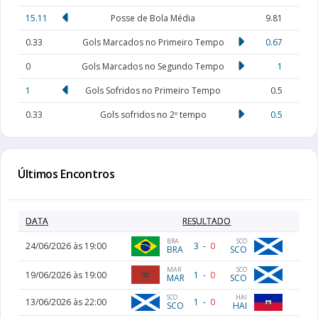
15.11
Posse de Bola Média
9.81
0.33
Gols Marcados no Primeiro Tempo
0.67
0
Gols Marcados no Segundo Tempo
1
1
Gols Sofridos no Primeiro Tempo
0.5
0.33
Gols sofridos no 2º tempo
0.5
Últimos Encontros
DATA
RESULTADO
BRA
SCO
24/06/2026 às 19:00
3
-
0
BRA
SCO
SCO
MAR
19/06/2026 às 19:00
1
-
0
SCO
MAR
SCO
HAI
13/06/2026 às 22:00
1
-
0
SCO
HAI