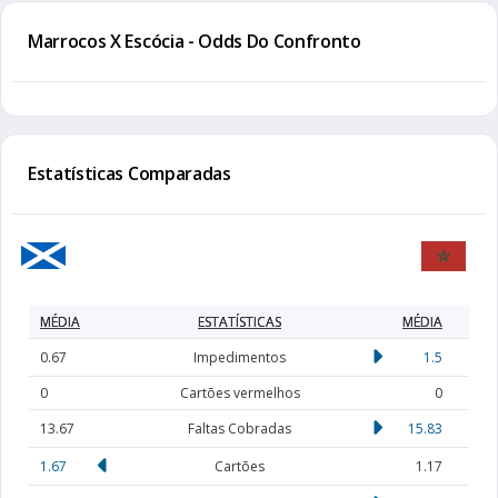
Marrocos X Escócia - Odds Do Confronto
Estatísticas Comparadas
MÉDIA
ESTATÍSTICAS
MÉDIA
0.67
Impedimentos
1.5
0
Cartões vermelhos
0
13.67
Faltas Cobradas
15.83
1.67
Cartões
1.17