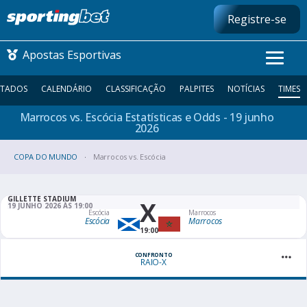
Registre-se
Apostas Esportivas
LTADOS
CALENDÁRIO
CLASSIFICAÇÃO
PALPITES
NOTÍCIAS
TIMES
Marrocos vs. Escócia Estatísticas e Odds - 19 junho
CONMEBOL LIBERTADORES
2026
COPA DO MUNDO
FUTEBOL NACIONAL
Marrocos vs. Escócia
FUTEBOL INTERNACIONAL
GILLETTE STADIUM
X
19 JUNHO 2026 ÀS 19:00
Escócia
Marrocos
Escócia
Marrocos
COMO APOSTAR
19:00
MAIS ESPORTES
CONFRONTO
RAIO-X