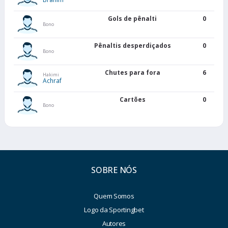
Gols de pênalti
0
Bono
Pênaltis desperdiçados
0
Bono
Chutes para fora
6
Hakimi
Achraf
Cartões
0
Bono
SOBRE NÓS
Quem Somos
Logo da Sportingbet
Autores