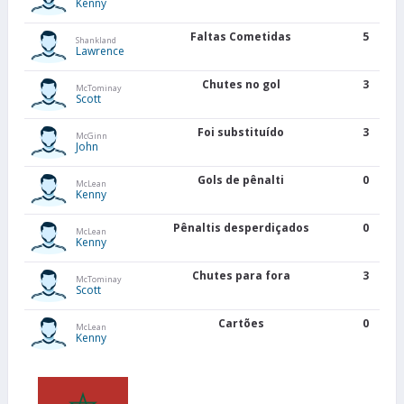
Kenny
Faltas Cometidas
5
Shankland
Lawrence
Chutes no gol
3
McTominay
Scott
Foi substituído
3
McGinn
John
Gols de pênalti
0
McLean
Kenny
Pênaltis desperdiçados
0
McLean
Kenny
Chutes para fora
3
McTominay
Scott
Cartões
0
McLean
Kenny