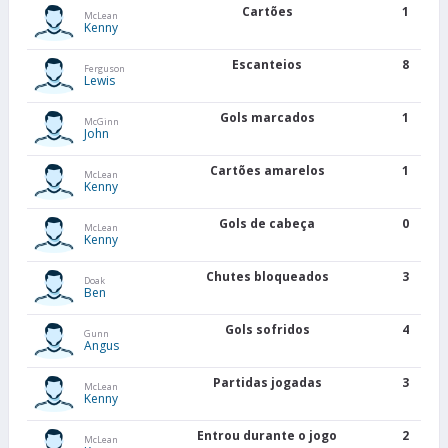
Cartões
1
McLean
Kenny
Escanteios
8
Ferguson
Lewis
Gols marcados
1
McGinn
John
Cartões amarelos
1
McLean
Kenny
Gols de cabeça
0
McLean
Kenny
Chutes bloqueados
3
Doak
Ben
Gols sofridos
4
Gunn
Angus
Partidas jogadas
3
McLean
Kenny
Entrou durante o jogo
2
McLean