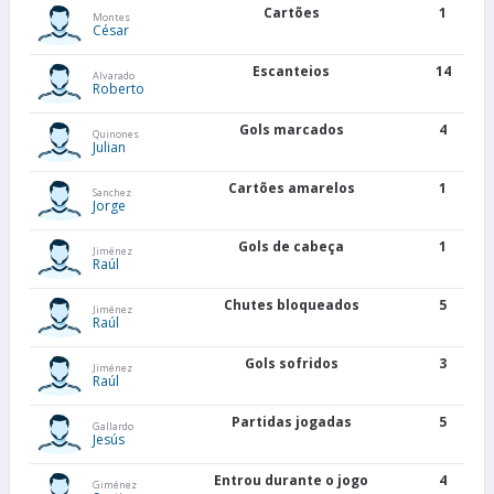
Cartões
1
Montes
César
Escanteios
14
Alvarado
Roberto
Gols marcados
4
Quinones
Julian
Cartões amarelos
1
Sanchez
Jorge
Gols de cabeça
1
Jiménez
Raúl
Chutes bloqueados
5
Jiménez
Raúl
Gols sofridos
3
Jiménez
Raúl
Partidas jogadas
5
Gallardo
Jesús
Entrou durante o jogo
4
Giménez