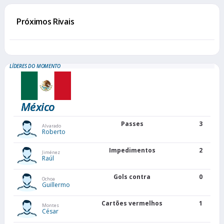
Próximos Rivais
LÍDERES DO MOMENTO
México
Passes
3
Alvarado
Roberto
Impedimentos
2
Jiménez
Raúl
Gols contra
0
Ochoa
Guillermo
Cartões vermelhos
1
Montes
César