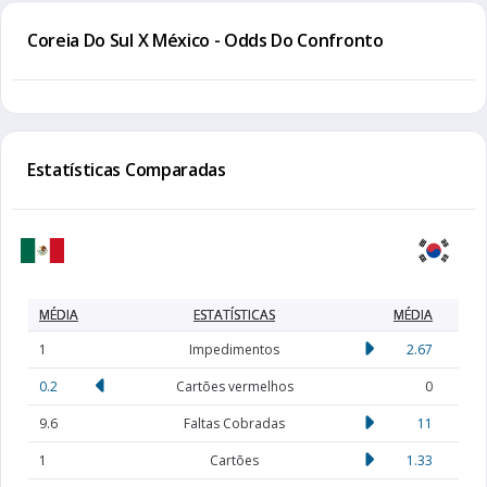
Coreia Do Sul X México - Odds Do Confronto
Estatísticas Comparadas
MÉDIA
ESTATÍSTICAS
MÉDIA
1
Impedimentos
2.67
0.2
Cartões vermelhos
0
9.6
Faltas Cobradas
11
1
Cartões
1.33