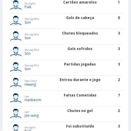
Cartões amarelos
1
Seungho
Paik
Gols de cabeça
0
Heung-Min
Son
Chutes bloqueados
3
Heung-Min
Son
Gols sofridos
3
Heung-Min
Son
Partidas jogadas
3
Heung-Min
Son
Entrou durante o jogo
2
Hee-Chan
Hwang
Faltas Cometidas
7
Lee
Hanbeom
Chutes no gol
2
Lee
Jae-sung
Foi substituído
3
Seungho
Paik