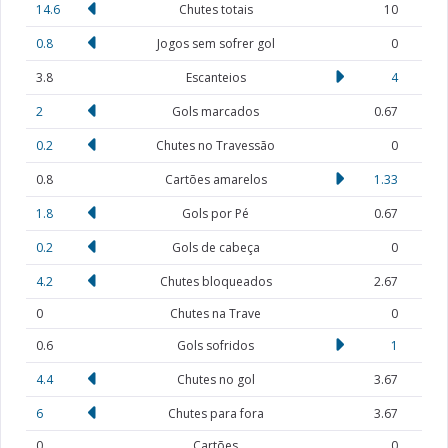
14.6
Chutes totais
10
0.8
Jogos sem sofrer gol
0
3.8
Escanteios
4
2
Gols marcados
0.67
0.2
Chutes no Travessão
0
0.8
Cartões amarelos
1.33
1.8
Gols por Pé
0.67
0.2
Gols de cabeça
0
4.2
Chutes bloqueados
2.67
0
Chutes na Trave
0
0.6
Gols sofridos
1
4.4
Chutes no gol
3.67
6
Chutes para fora
3.67
0
Cartões
0