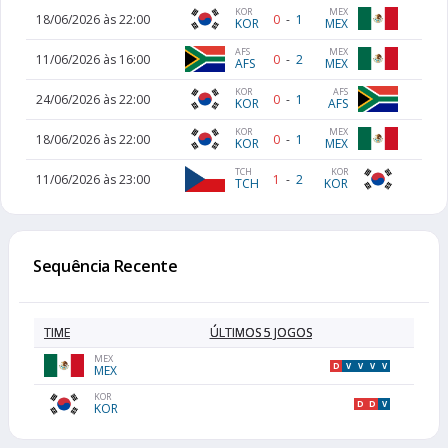
MEX
KOR
18/06/2026 às 22:00
0
-
1
MEX
KOR
MEX
AFS
11/06/2026 às 16:00
0
-
2
MEX
AFS
KOR
AFS
24/06/2026 às 22:00
0
-
1
KOR
AFS
MEX
KOR
18/06/2026 às 22:00
0
-
1
MEX
KOR
TCH
KOR
11/06/2026 às 23:00
1
-
2
TCH
KOR
Sequência Recente
TIME
ÚLTIMOS 5 JOGOS
MEX
D
V
V
V
V
MEX
KOR
D
D
V
KOR