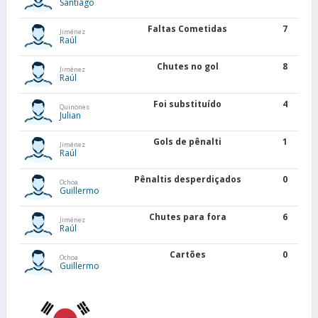
Santiago
Faltas Cometidas
7
Jiménez
Raúl
Chutes no gol
8
Jiménez
Raúl
Foi substituído
4
Quinones
Julian
Gols de pênalti
1
Jiménez
Raúl
Pênaltis desperdiçados
0
Ochoa
Guillermo
Chutes para fora
6
Jiménez
Raúl
Cartões
0
Ochoa
Guillermo