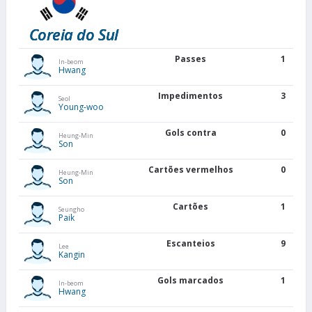
Coreia do Sul
Passes
1
In-beom
Hwang
Impedimentos
3
Seol
Young-woo
Gols contra
0
Heung-Min
Son
Cartões vermelhos
0
Heung-Min
Son
Cartões
1
Seungho
Paik
Escanteios
9
Lee
Kangin
Gols marcados
1
In-beom
Hwang