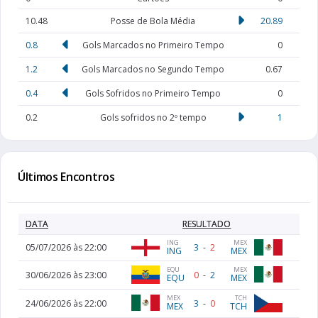
10.48
Posse de Bola Média
20.89
0.8
Gols Marcados no Primeiro Tempo
0
1.2
Gols Marcados no Segundo Tempo
0.67
0.4
Gols Sofridos no Primeiro Tempo
0
0.2
Gols sofridos no 2º tempo
1
Últimos Encontros
DATA
RESULTADO
ING
MEX
05/07/2026 às 22:00
3
-
2
ING
MEX
MEX
EQU
30/06/2026 às 23:00
0
-
2
MEX
EQU
MEX
TCH
24/06/2026 às 22:00
3
-
0
MEX
TCH