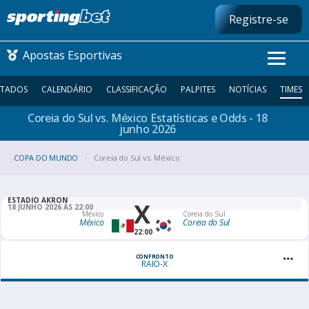
Registre-se
Apostas Esportivas
LTADOS
CALENDÁRIO
CLASSIFICAÇÃO
PALPITES
NOTÍCIAS
TIMES
Coreia do Sul vs. México Estatísticas e Odds - 18
CONMEBOL LIBERTADORES
junho
2026
COPA DO MUNDO
FUTEBOL NACIONAL
Coreia do Sul vs. México
FUTEBOL INTERNACIONAL
ESTADIO AKRON
X
18 JUNHO 2026 ÀS 22:00
México
Coreia do Sul
México
Coreia do Sul
COMO APOSTAR
22:00
MAIS ESPORTES
CONFRONTO
RAIO-X