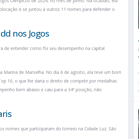
gos Olímpicos de 2024, no mês de junho. Na ocasião, ela
colocação e se juntou a outros 11 nomes para defender o
idd nos Jogos
ora de entender como foi seu desempenho na capital
 na Marina de Marselha. No dia 6 de agosto, ela teve um bom
p 10, o que lhe daria o direito de competir por medalhas
mpenho bem abaixo e caiu para a 34ª posição, não
ris
ros nomes que participaram do torneio na Cidade Luz. São