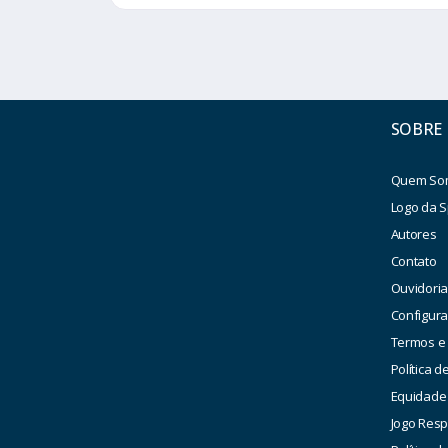
SOBRE
Quem So
Logo da S
Autores
Contato
Ouvidori
Configur
Termos e
Política d
Equidade
Jogo Res