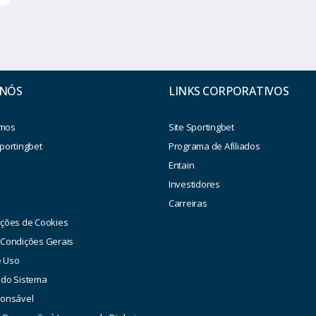
 NÓS
LINKS CORPORATIVOS
mos
Site Sportingbet
portingbet
Programa de Afiliados
Entain
Investidores
a
Carreiras
ações de Cookies
 Condições Gerais
e Uso
 do Sistema
ponsável