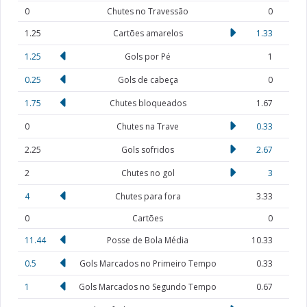
0
Chutes no Travessão
0
1.25
Cartões amarelos
1.33
1.25
Gols por Pé
1
0.25
Gols de cabeça
0
1.75
Chutes bloqueados
1.67
0
Chutes na Trave
0.33
2.25
Gols sofridos
2.67
2
Chutes no gol
3
4
Chutes para fora
3.33
0
Cartões
0
11.44
Posse de Bola Média
10.33
0.5
Gols Marcados no Primeiro Tempo
0.33
1
Gols Marcados no Segundo Tempo
0.67