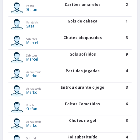
Cartões amarelos
2
Posch
Stefan
Gols de cabeça
1
Kalajdzic
Sasa
Chutes bloqueados
3
Sabitzer
Marcel
Gols sofridos
9
Sabitzer
Marcel
Partidas jogadas
4
Arnautovic
Marko
Entrou durante o jogo
3
Arnautovic
Marko
Faltas Cometidas
6
Posch
Stefan
Chutes no gol
3
Arnautovic
Marko
Foi substituído
4
Schmid