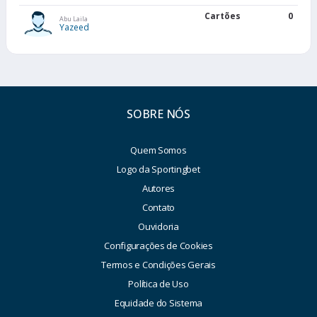
Cartões
0
Abu Laila
Yazeed
SOBRE NÓS
Quem Somos
Logo da Sportingbet
Autores
Contato
Ouvidoria
Configurações de Cookies
Termos e Condições Gerais
Política de Uso
Equidade do Sistema