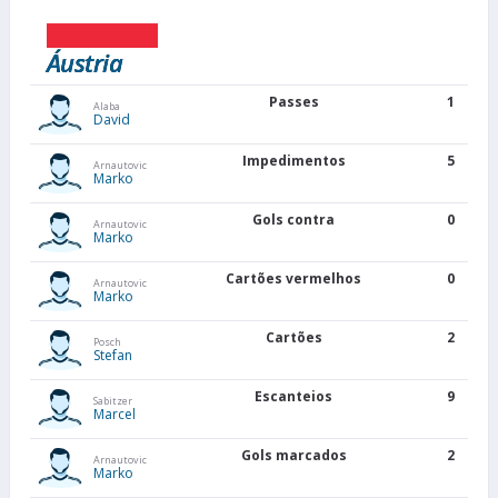
Áustria
Passes
1
Alaba
David
Impedimentos
5
Arnautovic
Marko
Gols contra
0
Arnautovic
Marko
Cartões vermelhos
0
Arnautovic
Marko
Cartões
2
Posch
Stefan
Escanteios
9
Sabitzer
Marcel
Gols marcados
2
Arnautovic
Marko