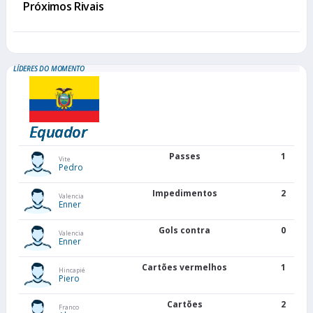
Próximos Rivais
LÍDERES DO MOMENTO
Equador
Passes
1
Vite
Pedro
Impedimentos
2
Valencia
Enner
Gols contra
0
Valencia
Enner
Cartões vermelhos
1
Hincapié
Piero
Cartões
2
Franco