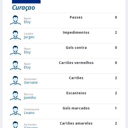
Curaçao
Passes
0
Room
Eloy
Impedimentos
2
Locadia
Jurgen
Gols contra
0
Room
Eloy
Cartões vermelhos
0
Room
Eloy
Cartões
2
Kastaneer
Gervane
Escanteios
2
Bacuna
Juninho
Gols marcados
1
Comenencia
Livano
Cartões amarelos
2
Kastaneer
Gervane