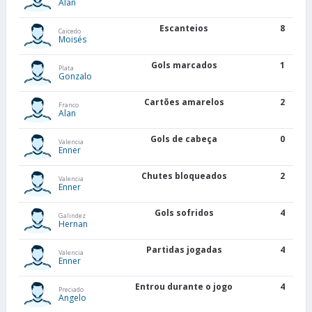
Alan
Escanteios
8
Caicedo
Moisés
Gols marcados
1
Plata
Gonzalo
Cartões amarelos
2
Franco
Alan
Gols de cabeça
0
Valencia
Enner
Chutes bloqueados
2
Valencia
Enner
Gols sofridos
4
Galindez
Hernan
Partidas jogadas
4
Valencia
Enner
Entrou durante o jogo
4
Preciado
Angelo