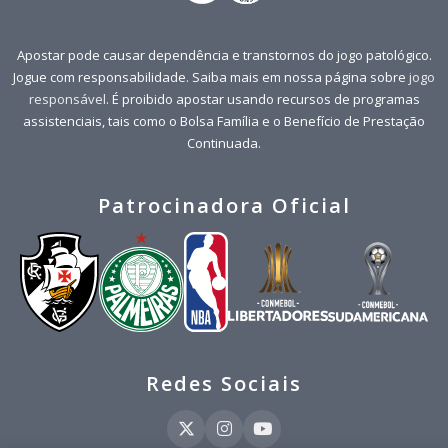
Apostar pode causar dependência e transtornos do jogo patológico.
Jogue com responsabilidade. Saiba mais em nossa página sobre
jogo
responsável
. É proibido apostar usando recursos de programas
assistenciais, tais como o Bolsa Família e o Benefício de Prestação
Continuada.
Patrocinadora Oficial
Redes Sociais