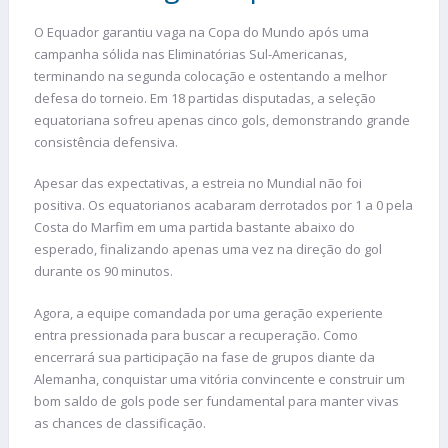
O Equador garantiu vaga na Copa do Mundo após uma
campanha sólida nas Eliminatórias Sul-Americanas,
terminando na segunda colocação e ostentando a melhor
defesa do torneio. Em 18 partidas disputadas, a seleção
equatoriana sofreu apenas cinco gols, demonstrando grande
consistência defensiva.
Apesar das expectativas, a estreia no Mundial não foi
positiva. Os equatorianos acabaram derrotados por 1 a 0 pela
Costa do Marfim em uma partida bastante abaixo do
esperado, finalizando apenas uma vez na direção do gol
durante os 90 minutos.
Agora, a equipe comandada por uma geração experiente
entra pressionada para buscar a recuperação. Como
encerrará sua participação na fase de grupos diante da
Alemanha, conquistar uma vitória convincente e construir um
bom saldo de gols pode ser fundamental para manter vivas
as chances de classificação.