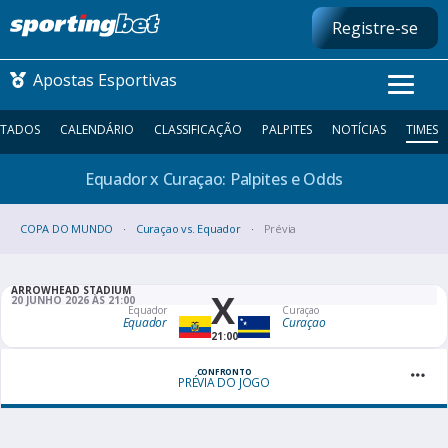
Registre-se
Apostas Esportivas
LTADOS
CALENDÁRIO
CLASSIFICAÇÃO
PALPITES
NOTÍCIAS
TIMES
Equador x Curaçao: Palpites e
Odds
CONMEBOL LIBERTADORES
COPA DO MUNDO
FUTEBOL NACIONAL
Curaçao vs. Equador
Prévia
FUTEBOL INTERNACIONAL
ARROWHEAD STADIUM
X
20 JUNHO 2026 ÀS 21:00
Equador
Curaçao
Equador
Curaçao
COMO APOSTAR
21:00
MAIS ESPORTES
CONFRONTO
PRÉVIA DO JOGO