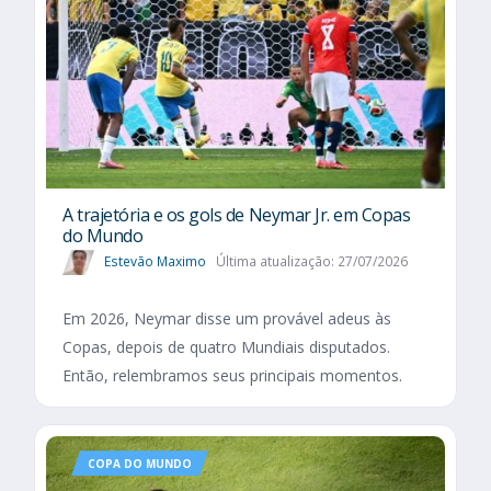
A trajetória e os gols de Neymar Jr. em Copas
do Mundo
Estevão Maximo
Última atualização: 27/07/2026
Em 2026, Neymar disse um provável adeus às
Copas, depois de quatro Mundiais disputados.
Então, relembramos seus principais momentos.
COPA DO MUNDO