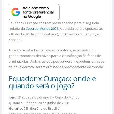
Equador x Curaçao chegam pressionados para a segunda
rodada da
Copa do Mundo 2026
. A partida será disputada às
21h do dia 20 de junho (sábado), no Arrowhead Stadium, em
Kansas.
Após os resultados negativos na estreia, este confronto
ganha contornos decisivos para a classificação às fases de
eliminatórias. Ambas as equipes perderam e podem, em caso
de nova derrota, serem eliminadas precocemente do torneio.
Equador x Curaçao: onde e
quando será o jogo?
Jogo:
2ª rodada do Grupo E – Copa do Mundo
Quando:
Sábado, 20 de junho de 2026
Horário:
21h (horário de Brasília)
Estádio:
Arrowhead Stadium, Kansas (EUA)