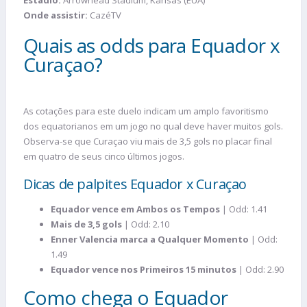
Onde assistir:
CazéTV
Quais as odds para Equador x
Curaçao?
As cotações para este duelo indicam um amplo favoritismo
dos equatorianos em um jogo no qual deve haver muitos gols.
Observa-se que Curaçao viu mais de 3,5 gols no placar final
em quatro de seus cinco últimos jogos.
Dicas de palpites Equador x Curaçao
Equador vence em Ambos os Tempos
| Odd: 1.41
Mais de 3,5 gols
| Odd: 2.10
Enner Valencia marca a Qualquer Momento
| Odd:
1.49
Equador vence nos Primeiros 15 minutos
| Odd: 2.90
Como chega o Equador