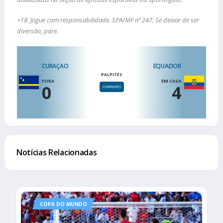
+18. Jogue com responsabilidade. SPA/MF nº 247. Se deixar de ser
diversão, pare.
CURAÇAO
EQUADOR
PALPITES
FORA
EM CASA
0
4
CONFRONTO
Notícias Relacionadas
COPA DO MUNDO