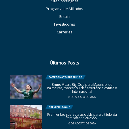
Site Sportingbet
Programa de Afiliados
Entain
Investidores
Carreiras
Últimos Posts
CAMPEONATO BRASILEIRO
Bruno Vicari: Big Odd para Mauricio, do
Palmeiras, marcar ou dar assistência contra o
Internacional
8 DE AGOSTO DE 2026
PREMIER LEAGUE
Premier League: veja as odds para o título da
temporada 2026/27
6 DE AGOSTO DE 2026