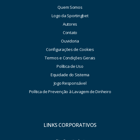
Quem Somos
Logo da Sportingbet
Autores
Contato
Ouvidoria
Configurações de Cookies
Termos e Condições Gerais
Política de Uso
Equidade do Sistema
Jogo Responsável
Política de Prevenção à Lavagem de Dinheiro
LINKS CORPORATIVOS