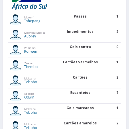
África do Sul
Passes
1
Moremi
Tshepang
Impedimentos
2
Maphosa Modiba
Aubrey
Gols contra
0
Williams
Ronwen
Cartões vermelhos
1
Zwane
Themba
Cartões
2
Mokoena
Teboho
Escanteios
7
Appollis
Oswin
Gols marcados
1
Mokoena
Teboho
Cartões amarelos
2
Mokoena
Teboho