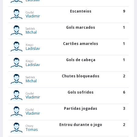
Escanteios
9
Coufal
Vladimir
Gols marcados
1
Sadilek
Michal
Cartões amarelos
1
Krejci
Ladislav
Gols de cabeça
1
Krejci
Ladislav
Chutes bloqueados
2
Sadilek
Michal
Gols sofridos
6
Coufal
Vladimir
Partidas jogadas
3
Coufal
Vladimir
Entrou durante o jogo
2
Chory
Tomas