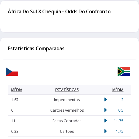
África Do Sul X Chéquia - Odds Do Confronto
Estatísticas Comparadas
MÉDIA
ESTATÍSTICAS
MÉDIA
1.67
Impedimentos
2
0
Cartões vermelhos
0.5
11
Faltas Cobradas
11.75
0.33
Cartões
1.75