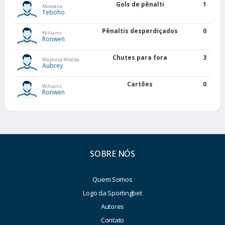
Gols de pênalti
1
Mokoena
Teboho
Pênaltis desperdiçados
0
Williams
Ronwen
Chutes para fora
3
Maphosa Modiba
Aubrey
Cartões
0
Williams
Ronwen
SOBRE NÓS
Quem Somos
Logo da Sportingbet
Autores
Contato