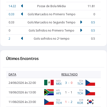
14.22
Posse de Bola Média
11.81
0.33
Gols Marcados no Primeiro Tempo
0
0.33
Gols Marcados no Segundo Tempo
0.5
0
Gols Sofridos no Primeiro Tempo
0.5
2
Gols sofridos no 2º tempo
0.5
Últimos Encontros
DATA
RESULTADO
MEX
TCH
24/06/2026 às 22:00
3
-
0
MEX
TCH
AFS
TCH
18/06/2026 às 13:00
1
-
1
AFS
TCH
TCH
KOR
11/06/2026 às 23:00
1
-
2
TCH
KOR