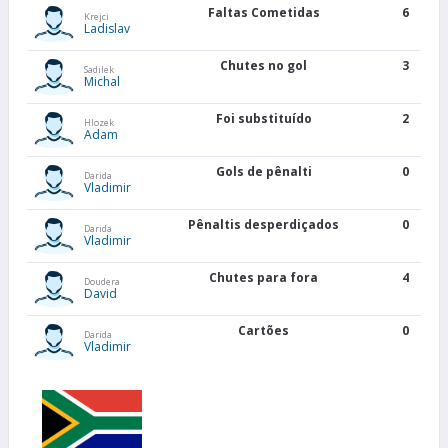
Faltas Cometidas
6
Krejci
Ladislav
Chutes no gol
3
Sadilek
Michal
Foi substituído
2
Hlozek
Adam
Gols de pênalti
0
Darida
Vladimir
Pênaltis desperdiçados
0
Darida
Vladimir
Chutes para fora
4
Doudera
David
Cartões
0
Darida
Vladimir