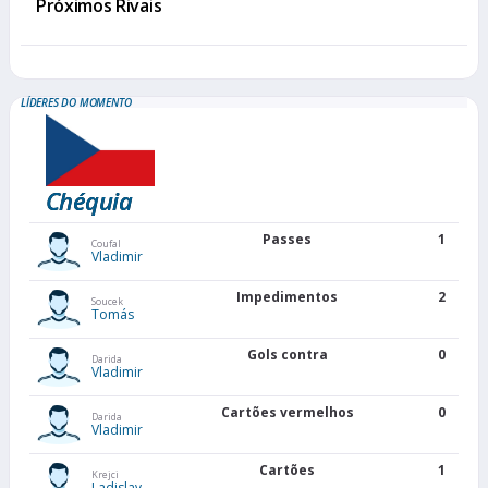
Próximos Rivais
LÍDERES DO MOMENTO
Chéquia
Passes
1
Coufal
Vladimir
Impedimentos
2
Soucek
Tomás
Gols contra
0
Darida
Vladimir
Cartões vermelhos
0
Darida
Vladimir
Cartões
1
Krejci
Ladislav