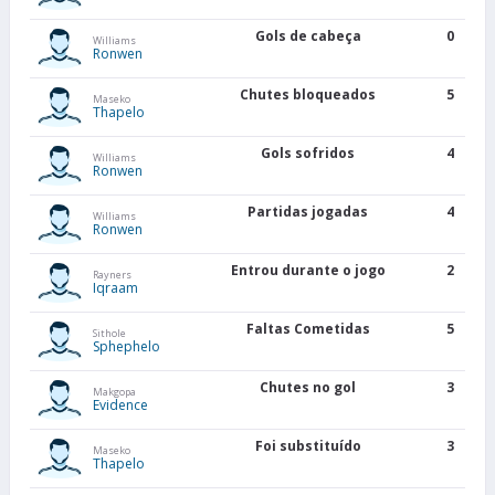
Gols de cabeça
0
Williams
Ronwen
Chutes bloqueados
5
Maseko
Thapelo
Gols sofridos
4
Williams
Ronwen
Partidas jogadas
4
Williams
Ronwen
Entrou durante o jogo
2
Rayners
Iqraam
Faltas Cometidas
5
Sithole
Sphephelo
Chutes no gol
3
Makgopa
Evidence
Foi substituído
3
Maseko
Thapelo