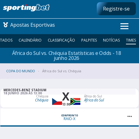
Registre-se
Apostas Esportivas
LTADOS
CALENDÁRIO
CLASSIFICAÇÃO
PALPITES
NOTÍCIAS
TIMES
África do Sul vs. Chéquia Estatísticas e Odds - 18
CONMEBOL LIBERTADORES
junho
2026
COPA DO MUNDO
FUTEBOL NACIONAL
África do Sul vs. Chéquia
FUTEBOL INTERNACIONAL
MERCEDES-BENZ STADIUM
X
18 JUNHO 2026 ÀS 13:00
Chéquia
África do Sul
Chéquia
África do Sul
COMO APOSTAR
13:00
MAIS ESPORTES
CONFRONTO
RAIO-X