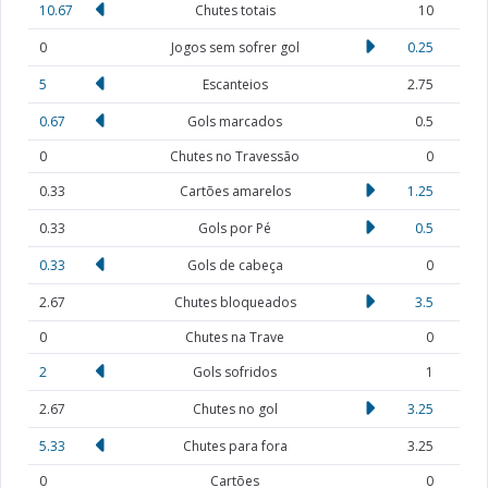
10.67
Chutes totais
10
0
Jogos sem sofrer gol
0.25
5
Escanteios
2.75
0.67
Gols marcados
0.5
0
Chutes no Travessão
0
0.33
Cartões amarelos
1.25
0.33
Gols por Pé
0.5
0.33
Gols de cabeça
0
2.67
Chutes bloqueados
3.5
0
Chutes na Trave
0
2
Gols sofridos
1
2.67
Chutes no gol
3.25
5.33
Chutes para fora
3.25
0
Cartões
0