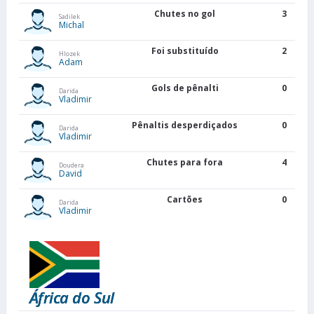
Chutes no gol
3
Sadilek
Michal
Foi substituído
2
Hlozek
Adam
Gols de pênalti
0
Darida
Vladimir
Pênaltis desperdiçados
0
Darida
Vladimir
Chutes para fora
4
Doudera
David
Cartões
0
Darida
Vladimir
África do Sul