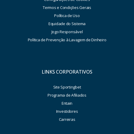
Termos e Condições Gerais
Política de Uso
Equidade do Sistema
Jogo Responsável
Política de Prevenção à Lavagem de Dinheiro
LINKS CORPORATIVOS
Site Sportingbet
Programa de Afiliados
Entain
Investidores
Carreiras