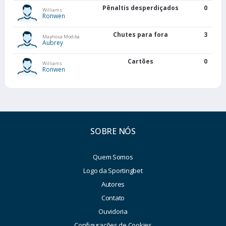
Pênaltis desperdiçados
0
Williams
Ronwen
Chutes para fora
3
Maphosa Modiba
Aubrey
Cartões
0
Williams
Ronwen
SOBRE NÓS
Quem Somos
Logo da Sportingbet
Autores
Contato
Ouvidoria
Configurações de Cookies