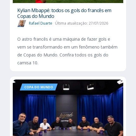
Kylian Mbappé: todos os gols do francês em
Copas do Mundo
Rafael Duarte
Última atualização: 27/07/2026
O astro francês é uma máquina de fazer gols e
vem se transformando em um fenômeno também
de Copas do Mundo. Confira todos os gols do
camisa 10.
COPA DO MUNDO