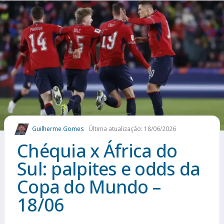
Guilherme Gomes
Última atualização: 18/06/2026
Chéquia x África do
Sul: palpites e odds da
Copa do Mundo –
18/06