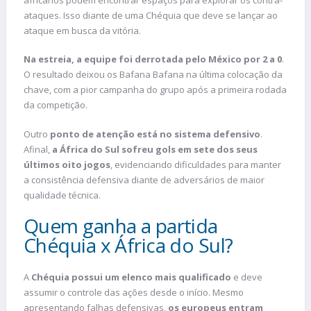
ataques. Isso diante de uma Chéquia que deve se lançar ao
ataque em busca da vitória.
Na estreia, a equipe foi derrotada pelo México por 2 a 0
.
O resultado deixou os Bafana Bafana na última colocação da
chave, com a pior campanha do grupo após a primeira rodada
da competição.
Outro
ponto de atenção está no sistema defensivo
.
Afinal,
a África do Sul sofreu gols em sete dos seus
últimos oito jogos
, evidenciando dificuldades para manter
a consistência defensiva diante de adversários de maior
qualidade técnica.
Quem ganha a partida
Chéquia x África do Sul?
A
Chéquia possui um elenco mais qualificado
e deve
assumir o controle das ações desde o início. Mesmo
apresentando falhas defensivas,
os europeus entram