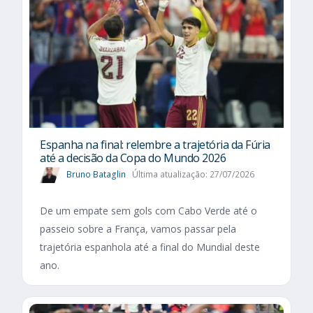
Espanha na final: relembre a trajetória da Fúria
até a decisão da Copa do Mundo 2026
Bruno Bataglin
Última atualização: 27/07/2026
De um empate sem gols com Cabo Verde até o
passeio sobre a França, vamos passar pela
trajetória espanhola até a final do Mundial deste
ano.