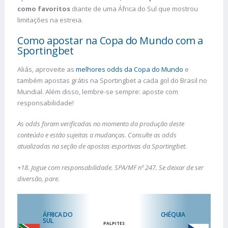
como favoritos
diante de uma África do Sul que mostrou
limitações na estreia.
Como apostar na Copa do Mundo com a
Sportingbet
Aliás, aproveite as
melhores odds da Copa do Mundo
e
também apostas grátis na Sportingbet a cada gol do Brasil no
Mundial. Além disso, lembre-se sempre: aposte com
responsabilidade!
As odds foram verificadas no momento da produção deste
conteúdo e estão sujeitas a mudanças. Consulte as odds
atualizadas na seção de apostas esportivas da Sportingbet.
+18. Jogue com responsabilidade. SPA/MF nº 247. Se deixar de ser
diversão, pare.
ÁFRICA DO
CHÉQUIA
SUL
PALPITES