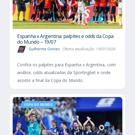
Espanha x Argentina: palpites e odds da Copa
do Mundo – 19/07
Guilherme Gomes
Última atualização: 19/07/2026
Confira os palpites para Espanha x Argentina, com
análise, odds atualizadas da Sportingbet e onde
assistir a final da Copa do Mundo.
COPA DO MUNDO