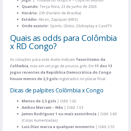
Quando:
Terça-feira, 23 de junho de 2026
Horário:
23h (horário de Brasília)
Estádio:
Akron, Zapopan (MEX)
Onde assistir:
Sportv, Globo, Globoplay e CazéTV
Quais as odds para Colômbia
x RD Congo?
As cotações para este duelo indicam
favoritismo da
Colômbia
, mas em um jogo de poucos gols. Em
11 dos 13
jogos recentes da República Democrática do Congo
houve menos de 2,5 gols
registrados no placar final.
Dicas de palpites Colômbia x Congo
Menos de 2,5 gols
| Odd: 1.62
Ambos Marcam – Não
| Odd: 1.53
James Rodríguez 1 ou mais assistência
| Odd: 3.60
(Cotas Aumentadas)
Luis Díaz marca a qualquer momento
| Odd: 2.55