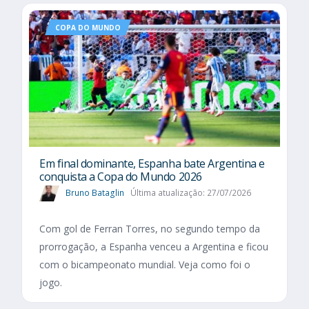
COPA DO MUNDO
Em final dominante, Espanha bate Argentina e
conquista a Copa do Mundo 2026
Bruno Bataglin
Última atualização: 27/07/2026
Com gol de Ferran Torres, no segundo tempo da
prorrogação, a Espanha venceu a Argentina e ficou
com o bicampeonato mundial. Veja como foi o
jogo.