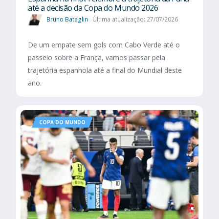
até a decisão da Copa do Mundo 2026
Bruno Bataglin
Última atualização: 27/07/2026
De um empate sem gols com Cabo Verde até o
passeio sobre a França, vamos passar pela
trajetória espanhola até a final do Mundial deste
ano.
COPA DO MUNDO