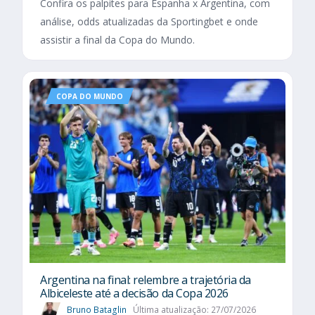
Confira os palpites para Espanha x Argentina, com
análise, odds atualizadas da Sportingbet e onde
assistir a final da Copa do Mundo.
COPA DO MUNDO
Argentina na final: relembre a trajetória da
Albiceleste até a decisão da Copa 2026
Bruno Bataglin
Última atualização: 27/07/2026