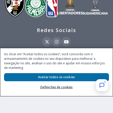
Redes Sociais
Ao clicar em “Aceitar todos os cookies”, você concorda com o
armazenamento de cookies no seu dispositivo para melhorar a
Este site é operado pela Ventmear Brasil LTDA (CNPJ 52.868.380/0001-84), com
navegação no site, analisar o uso do site e ajudar em nossos esforços
endereço na Avenida Brigadeiro Faria Lima, nº 4.055, 3º andar, Itaim Bibi, no
de marketing.
Município de São Paulo, Estado de São Paulo, CEP 04538-133, Brasil - empresa
autorizada a operar apostas de quota fixa em todo território nacional pela
Aceitar todos os cookies
Secretaria de Prêmios e Apostas do Ministério da Fazenda, conforme Portaria nº
247, de 07.02.2025, publicada no DOU em 11.2.2025.
Definições de cookies