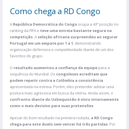
Como chega a RD Congo
A
República Democrática do Congo
ocupa a 43ª posição no
ranking da FIFA e
teve uma estreia bastante segura na
competição
. A
seleção africana surpreendeu ao segurar
Portugal em um empate por 1 a 1
, demonstrando
organização defensiva e competitividade diante de um dos
favoritos do grupo.
O
resultado aumentou a confiança da equipe
para a
sequência do Mundial. Os
congoleses acreditam que
podem repetir contra a Colômbia a consistência
apresentada na estreia. Porém, eles pretender adotar uma
postura mais agressiva em busca da vitória. Ainda assim, o
confronto diante do Uzbequistão é visto internamente
como o mais decisivo para suas pretensões
.
Apesar do bom resultado na primeira rodada,
a RD Congo
chega para este duelo sem vencer há três partidas
. Por