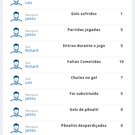
Luis
Gols sofridos
1
Rodriguez
James
Partidas jogadas
5
Rodriguez
James
Entrou durante o jogo
5
Rios
Richard
Faltas Cometidas
10
Rios
Richard
Chutes no gol
7
Diaz
Luis
Foi substituído
5
Rodriguez
James
Gols de pênalti
0
Rodriguez
James
Pênaltis desperdiçados
0
Rodriguez
James