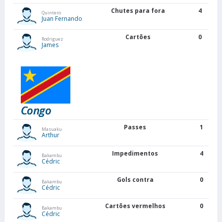
Chutes para fora
4
Quintero
Juan Fernando
Cartões
0
Rodriguez
James
Congo
Passes
1
Masuaku
Arthur
Impedimentos
4
Bakambu
Cédric
Gols contra
0
Bakambu
Cédric
Cartões vermelhos
0
Bakambu
Cédric