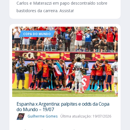
Carlos e Materazzi em papo descontraído sobre
bastidores da carreira. Assista!
COPA DO MUNDO
Espanha x Argentina: palpites e odds da Copa
do Mundo – 19/07
Guilherme Gomes
Última atualização: 19/07/2026