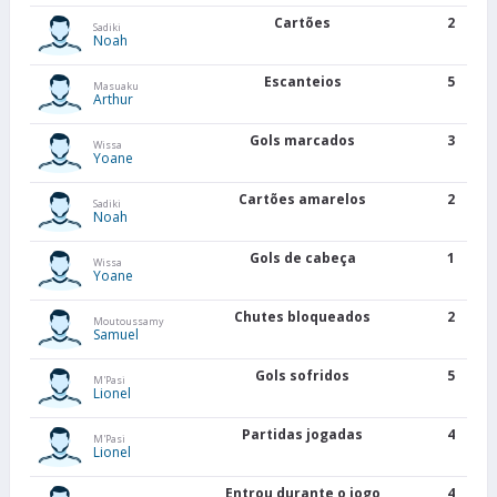
Cartões
2
Sadiki
Noah
Escanteios
5
Masuaku
Arthur
Gols marcados
3
Wissa
Yoane
Cartões amarelos
2
Sadiki
Noah
Gols de cabeça
1
Wissa
Yoane
Chutes bloqueados
2
Moutoussamy
Samuel
Gols sofridos
5
M'Pasi
Lionel
Partidas jogadas
4
M'Pasi
Lionel
Entrou durante o jogo
4