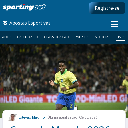
Registre-se
Apostas Esportivas
LTADOS
CALENDÁRIO
CLASSIFICAÇÃO
PALPITES
NOTÍCIAS
TIMES
CONMEBOL LIBERTADORES
FUTEBOL NACIONAL
FUTEBOL INTERNACIONAL
COMO APOSTAR
MAIS ESPORTES
Estevão Maximo
Última atualização: 09/06/2026