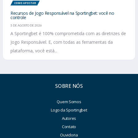
COMO APOSTAR
Recursos de Jogo Responsável na Sportingbet: você no
controle
5 DE AGOSTO DE 2026
A Sportingbet é 100% comprometida com as diretrizes de
Jogo Responsável. E, com todas as ferramentas da
plataforma, você está...
SOBRE NÓS
Quem Somos
Logo da Sportingbet
Autores
Contato
Ouvidoria