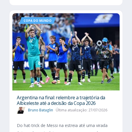
COPA DO MUNDO
Argentina na final: relembre a trajetória da
Albiceleste até a decisão da Copa 2026
Bruno Bataglin
Última atualização: 27/07/2026
Do hat-trick de Messi na estreia até uma virada