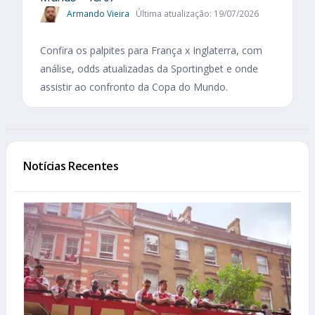
Armando Vieira
Última atualização: 19/07/2026
Confira os palpites para França x Inglaterra, com
análise, odds atualizadas da Sportingbet e onde
assistir ao confronto da Copa do Mundo.
Notícias Recentes