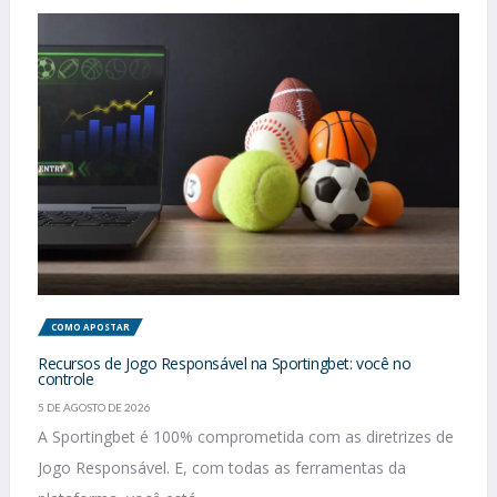
COMO APOSTAR
Recursos de Jogo Responsável na Sportingbet: você no
controle
5 DE AGOSTO DE 2026
A Sportingbet é 100% comprometida com as diretrizes de
Jogo Responsável. E, com todas as ferramentas da