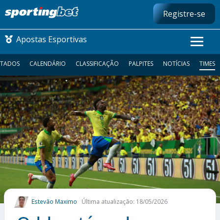
Registre-se
Apostas Esportivas
LTADOS
CALENDÁRIO
CLASSIFICAÇÃO
PALPITES
NOTÍCIAS
TIMES
CONMEBOL LIBERTADORES
FUTEBOL NACIONAL
FUTEBOL INTERNACIONAL
COMO APOSTAR
MAIS ESPORTES
Estevão Maximo
Última atualização: 18/05/2026