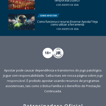
temporada 2026/27
6 DE AGOSTO DE 2026
COMO APOSTAR
Como funciona o recurso Encerrar Aposta? Veja
como utilizar a ferramenta
5 DE AGOSTO DE 2026
Apostar pode causar dependência e transtornos do jogo patológico.
Jogue com responsabilidade. Saiba mais em nossa página sobre
jogo
responsável
. É proibido apostar usando recursos de programas
assistenciais, tais como o Bolsa Família e o Benefício de Prestação
Continuada.
Patrocinadora Oficial