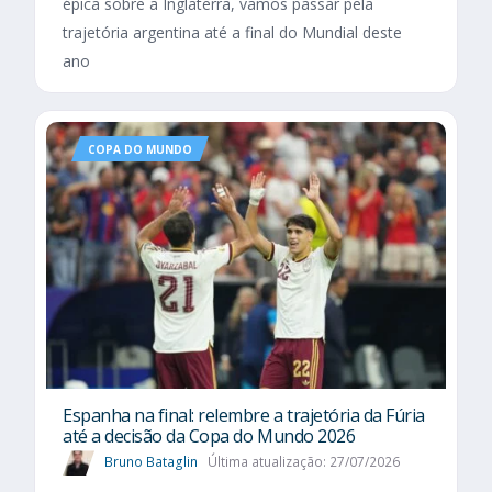
épica sobre a Inglaterra, vamos passar pela
trajetória argentina até a final do Mundial deste
ano
COPA DO MUNDO
Espanha na final: relembre a trajetória da Fúria
até a decisão da Copa do Mundo 2026
Bruno Bataglin
Última atualização: 27/07/2026