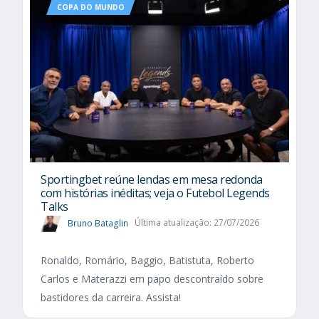
COPA DO MUNDO
Sportingbet reúne lendas em mesa redonda
com histórias inéditas; veja o Futebol Legends
Talks
Bruno Bataglin
Última atualização: 27/07/2026
Ronaldo, Romário, Baggio, Batistuta, Roberto
Carlos e Materazzi em papo descontraído sobre
bastidores da carreira. Assista!