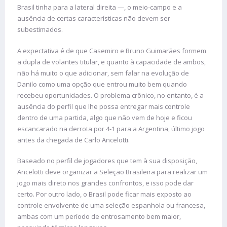
Brasil tinha para a lateral direita —, o meio-campo e a
ausência de certas características não devem ser
subestimados.
A expectativa é de que Casemiro e Bruno Guimarães formem
a dupla de volantes titular, e quanto à capacidade de ambos,
não há muito o que adicionar, sem falar na evolução de
Danilo como uma opção que entrou muito bem quando
recebeu oportunidades. O problema crônico, no entanto, é a
ausência do perfil que lhe possa entregar mais controle
dentro de uma partida, algo que não vem de hoje e ficou
escancarado na derrota por 4-1 para a Argentina, último jogo
antes da chegada de Carlo Ancelotti.
Baseado no perfil de jogadores que tem à sua disposição,
Ancelotti deve organizar a Seleção Brasileira para realizar um
jogo mais direto nos grandes confrontos, e isso pode dar
certo. Por outro lado, o Brasil pode ficar mais exposto ao
controle envolvente de uma seleção espanhola ou francesa,
ambas com um período de entrosamento bem maior,