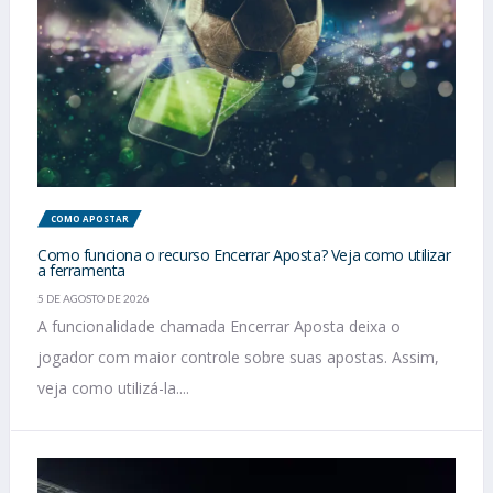
COMO APOSTAR
Como funciona o recurso Encerrar Aposta? Veja como utilizar
a ferramenta
5 DE AGOSTO DE 2026
A funcionalidade chamada Encerrar Aposta deixa o
jogador com maior controle sobre suas apostas. Assim,
veja como utilizá-la....