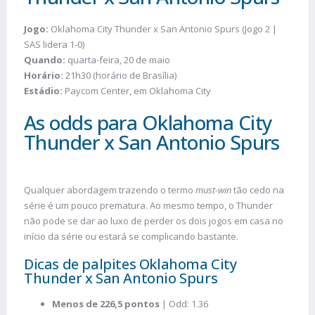
Jogo:
Oklahoma City Thunder x San Antonio Spurs (Jogo 2 |
SAS lidera 1-0)
Quando:
quarta-feira, 20 de maio
Horário:
21h30 (horário de Brasília)
Estádio:
Paycom Center, em Oklahoma City
As odds para Oklahoma City
Thunder x San Antonio Spurs
Qualquer abordagem trazendo o termo
must-win
tão cedo na
série é um pouco prematura. Ao mesmo tempo, o Thunder
não pode se dar ao luxo de perder os dois jogos em casa no
início da série ou estará se complicando bastante.
Dicas de palpites Oklahoma City
Thunder x San Antonio Spurs
Menos de 226,5 pontos
| Odd: 1.36