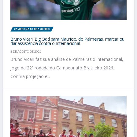
CAMPEONATO BRASILEIRO
Bruno Vicari: Big Odd para Mauricio, do Palmeiras, marcar ou
dar assistência contra o Internacional
8 DE AGOSTO DE 2026
Bruno Vicari faz sua análise de Palmeiras x Internacional,
jogo da 22ª rodada do Campeonato Brasileiro 2026.
Confira projeção e...