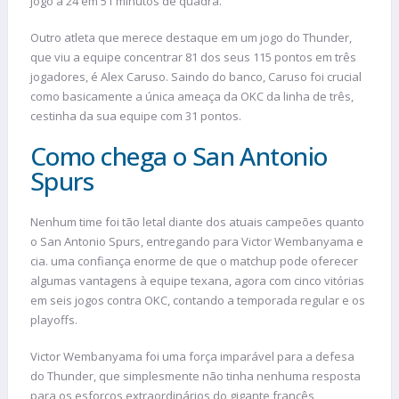
jogo a 24 em 51 minutos de quadra.
Outro atleta que merece destaque em um jogo do Thunder,
que viu a equipe concentrar 81 dos seus 115 pontos em três
jogadores, é Alex Caruso. Saindo do banco, Caruso foi crucial
como basicamente a única ameaça da OKC da linha de três,
cestinha da sua equipe com 31 pontos.
Como chega o San Antonio
Spurs
Nenhum time foi tão letal diante dos atuais campeões quanto
o San Antonio Spurs, entregando para Victor Wembanyama e
cia. uma confiança enorme de que o matchup pode oferecer
algumas vantagens à equipe texana, agora com cinco vitórias
em seis jogos contra OKC, contando a temporada regular e os
playoffs.
Victor Wembanyama foi uma força imparável para a defesa
do Thunder, que simplesmente não tinha nenhuma resposta
para os esforços extraordinários do gigante francês,