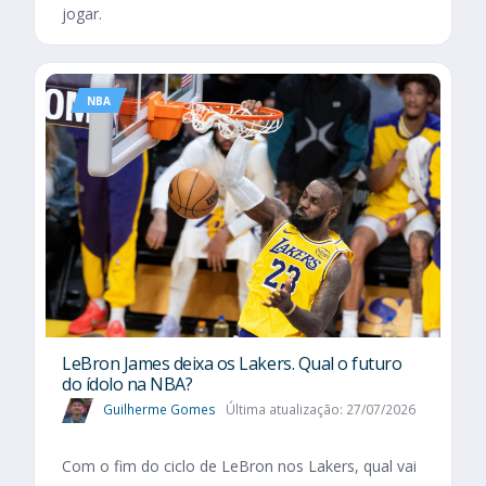
jogar.
NBA
LeBron James deixa os Lakers. Qual o futuro
do ídolo na NBA?
Guilherme Gomes
Última atualização: 27/07/2026
Com o fim do ciclo de LeBron nos Lakers, qual vai