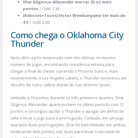
Shai Gilgeous-Alexander marcar 25 ou mais
pontos
| Odd: 1.36
(Rebotes+Tocos) Victor Wembanyama ter mais de
4.5
| Odd: 2.00
Como chega o Oklahoma City
Thunder
Após abrir a pós-temporada com oito vitórias no mesmo
número de jogos, encontrando resistência mínima para
chegar à final do Oeste, varrendo o Phoenix Suns e, mais
recentemente, o Los Angeles Lakers, o Thunder encontrou um
desafio de outro calibre diante do San Antonio Spurs.
Limitado a 10 pontos durante os três primeiros quartos, Shai
Gilgeous-Alexander apareceu bem no último período com 12
pontos e conseguiu ajudar o Thunder a apagar um déficit de
sete e levar o jogo para a prorrogação. Contudo, em um jogo
que teve duas prorrogações, Shai foi bem limitado em ambas,
totalizando dois pontos nas duas para levar o seu total do