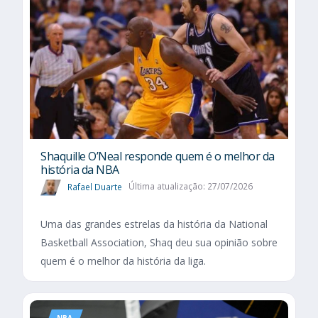
Shaquille O’Neal responde quem é o melhor da
história da NBA
Rafael Duarte
Última atualização: 27/07/2026
Uma das grandes estrelas da história da National
Basketball Association, Shaq deu sua opinião sobre
quem é o melhor da história da liga.
NBA