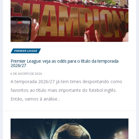
PREMIER LEAGUE
Premier League: veja as odds para o título da temporada
2026/27
6 DE AGOSTO DE 2026
A temporada 2026/27 já tem times despontando como
favoritos ao título mais importante do futebol inglês.
Então, vamos à análise...