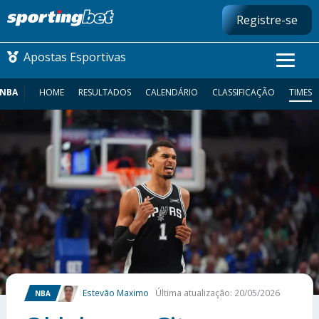
Registre-se
Apostas Esportivas
NBA
HOME
RESULTADOS
CALENDÁRIO
CLASSIFICAÇÃO
TIMES
CONMEBOL LIBERTADORES
FUTEBOL NACIONAL
FUTEBOL INTERNACIONAL
COMO APOSTAR
MAIS ESPORTES
Estevão Maximo
Última atualização: 20/05/2026
NBA