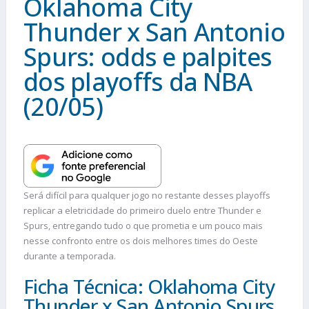
Oklahoma City
Thunder x San Antonio
Spurs: odds e palpites
dos playoffs da NBA
(20/05)
Será difícil para qualquer jogo no restante desses playoffs
replicar a eletricidade do primeiro duelo entre Thunder e
Spurs, entregando tudo o que prometia e um pouco mais
nesse confronto entre os dois melhores times do Oeste
durante a temporada.
Ficha Técnica: Oklahoma City
Thunder x San Antonio Spurs