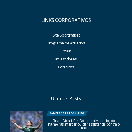
LINKS CORPORATIVOS
Site Sportingbet
Programa de Afiliados
Entain
Investidores
Carreiras
Últimos Posts
CAMPEONATO BRASILEIRO
Bruno Vicari: Big Odd para Mauricio, do
Palmeiras, marcar ou dar assistência contra o
Internacional