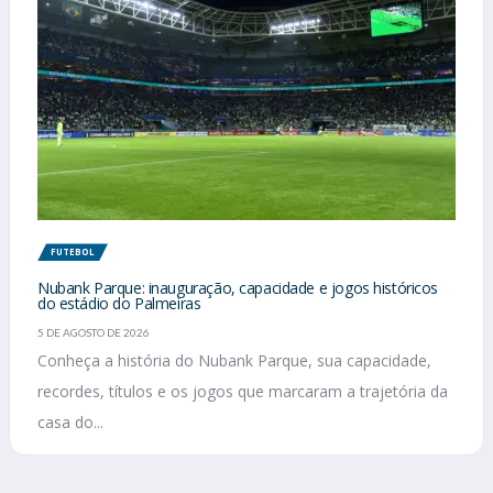
FUTEBOL
Nubank Parque: inauguração, capacidade e jogos históricos
do estádio do Palmeiras
5 DE AGOSTO DE 2026
Conheça a história do Nubank Parque, sua capacidade,
recordes, títulos e os jogos que marcaram a trajetória da
casa do...