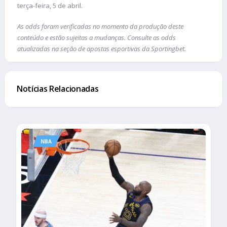
terça-feira, 5 de abril.
As odds foram verificadas no momento da produção deste
conteúdo e estão sujeitas a mudanças. Consulte as odds
atualizadas na seção de apostas esportivas da Sportingbet.
Notícias Relacionadas
NBA