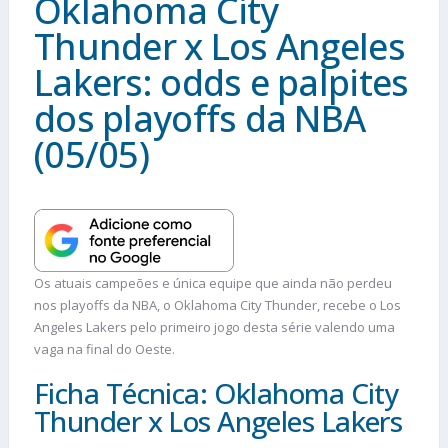
Oklahoma City
Thunder x Los Angeles
Lakers: odds e palpites
dos playoffs da NBA
(05/05)
Os atuais campeões e única equipe que ainda não perdeu
nos playoffs da NBA, o Oklahoma City Thunder, recebe o Los
Angeles Lakers pelo primeiro jogo desta série valendo uma
vaga na final do Oeste.
Ficha Técnica: Oklahoma City
Thunder x Los Angeles Lakers