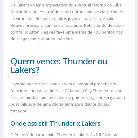
Os Lakers vivem a expectativa do eventual retorno de Luka
Doncic durante essa série, mas LeBron James e cia. terão de
se virar sem ele nos primeiros jogos e, para isso, Austin
Reaves precisará ser mais impactante. Retornando de lesão
contra Houston, Reaves teve uma média de 18.5 pontos nos
dois jogos em que atuou na série.
Quem vence: Thunder ou
Lakers?
Favorito nesta série, com ou sem a eventual presença de
Doncic no lado dos Lakers, o Oklahoma City Thunder tem um
cenário ainda mais favorável no primeiro jogo, enxergando a
possibilidade de uma vitória afirmativa diante do seu
torcedor.
Onde assistir Thunder x Lakers
O Prime Video transmite Thunder x Lakers às 21h30 desta