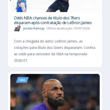
Odds NBA: chances de título dos 76ers
disparam após contratação de LeBron James
Jordan Ramsay
Última atualização: 30/07/2026
Com a chegada do astro LeBron James, as
cotações para título dos Sixers dispararam. Confira
as odds para vencedor da NBA na temporada
2026/27.
NBA