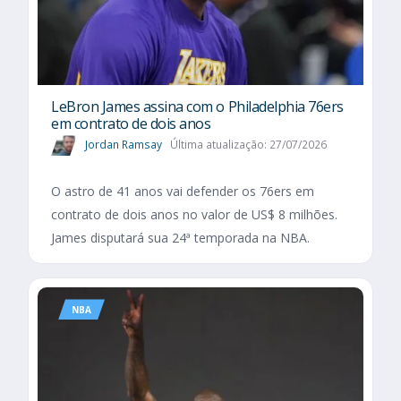
LeBron James assina com o Philadelphia 76ers
em contrato de dois anos
Jordan Ramsay
Última atualização: 27/07/2026
O astro de 41 anos vai defender os 76ers em
contrato de dois anos no valor de US$ 8 milhões.
James disputará sua 24ª temporada na NBA.
NBA