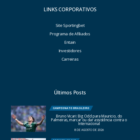
LINKS CORPORATIVOS
Site Sportingbet
Programa de Afiliados
Entain
Investidores
Carreiras
Últimos Posts
CAMPEONATO BRASILEIRO
Bruno Vicari: Big Odd para Mauricio, do
Palmeiras, marcar ou dar assistência contra o
Internacional
8 DE AGOSTO DE 2026