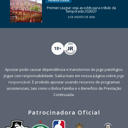
PREMIER LEAGUE
Premier League: veja as odds para o título da
temporada 2026/27
6 DE AGOSTO DE 2026
Apostar pode causar dependência e transtornos do jogo patológico.
Jogue com responsabilidade. Saiba mais em nossa página sobre
jogo
responsável
. É proibido apostar usando recursos de programas
assistenciais, tais como o Bolsa Família e o Benefício de Prestação
Continuada.
Patrocinadora Oficial