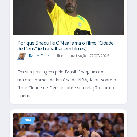
Por que Shaquille O’Neal ama o filme “Cidade
de Deus” (e trabalhar em filmes)
Rafael Duarte
Última atualização: 27/07/2026
Em sua passagem pelo Brasil, Shaq, um dos
maiores nomes da história da NBA, falou sobre o
filme Cidade de Deus e sobre sua relação com o
cinema.
NBA