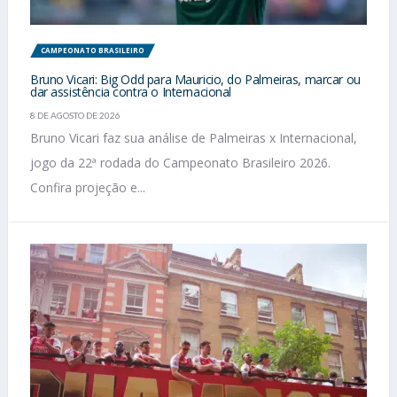
CAMPEONATO BRASILEIRO
Bruno Vicari: Big Odd para Mauricio, do Palmeiras, marcar ou
dar assistência contra o Internacional
8 DE AGOSTO DE 2026
Bruno Vicari faz sua análise de Palmeiras x Internacional,
jogo da 22ª rodada do Campeonato Brasileiro 2026.
Confira projeção e...